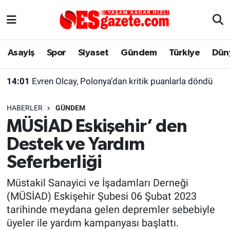
Asayiş
Yaşam
Eskişehir Nöbetçi Eczaneler
Asayiş
Spor
Siyaset
Gündem
Türkiye
Dün
Spor
Afyonkarahisar
Eskişehir Hava Durumu
14:01
Evren Olcay, Polonya’dan kritik puanlarla döndü
Siyaset
Eğitim
Eskişehir Trafik Yoğunluk Haritası
HABERLER
GÜNDEM
Gündem
Eskişehirspor Arşivi
Süper Lig Puan Durumu ve Fikstür
MÜSİAD Eskişehir’ den
Destek ve Yardım
Türkiye
Eskişehir Arşivi
Tüm Manşetler
Seferberliği
Dünya
Röportaj
Son Dakika Haberleri
Müstakil Sanayici ve İşadamları Derneği
(MÜSİAD) Eskişehir Şubesi 06 Şubat 2023
Sağlık
Ekonomi
Haber Arşivi
tarihinde meydana gelen depremler sebebiyle
üyeler ile yardım kampanyası başlattı.
Alış-Veriş/İş dünyası
Kültür Sanat