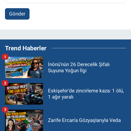
Gönder
Trend Haberler
1
İnönü’nün 26 Derecelik Şifalı
Suyuna Yoğun İlgi
2
Eskişehir’de zincirleme kaza: 1 ölü,
1 ağır yaralı
3
Zarife Ercan’a Gözyaşlarıyla Veda