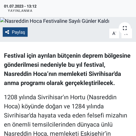
01.07.2023 - 13:12
Politika
YAYINLANMA
Bilecik
Paylaş
-
+
A
A
Kütahya
Festival için ayrılan bütçenin deprem bölgesine
Gezi
gönderilmesi nedeniyle bu yıl festival,
Genel
Nasreddin Hoca’nın memleketi Sivrihisar'da
anma programı olarak gerçekleştirilecek.
Çevre
1208 yılında Sivrihisar'ın Hortu (Nasreddin
Yerel
Hoca) köyünde doğan ve 1284 yılında
Sivrihisar'da hayata veda eden felsefi mizahın
Magazin
en önemli temsilcilerinden dünyaca ünlü
Nasreddin Hoca, memleketi Eskişehir’in
Bilim ve Teknoloji