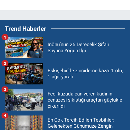
Trend Haberler
1
İnönü’nün 26 Derecelik Şifalı
Suyuna Yoğun İlgi
2
Eskişehir’de zincirleme kaza: 1 ölü,
1 ağır yaralı
3
Feci kazada can veren kadının
cenazesi sıkıştığı araçtan güçlükle
çıkarıldı
4
En Çok Tercih Edilen Tesbihler:
Gelenekten Günümüze Zengin