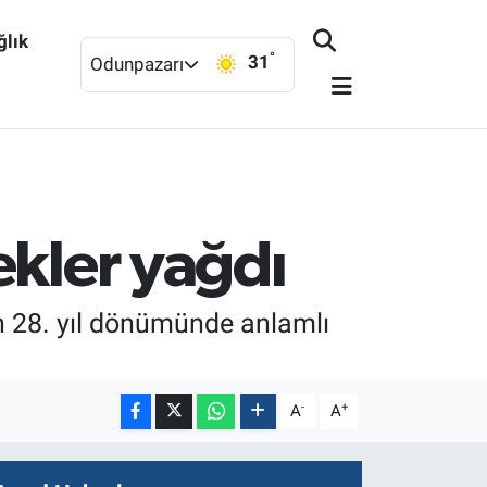
ğlık
°
31
Odunpazarı
ekler yağdı
ın 28. yıl dönümünde anlamlı
-
+
A
A