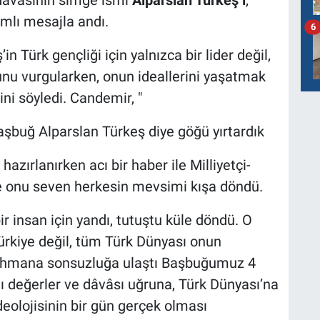
 davasının simge ismi
Alparslan Türkeş’i
,
amlı mesajla andı.
6
Türk gençliği için yalnızca bir lider değil,
nu vurgularken, onun ideallerini yaşatmak
i söyledi. Candemir, "
Başbuğ Alparslan Türkeş diye göğü yırtardık
azırlanırken acı bir haber ile Milliyetçi-
e onu seven herkesin mevsimi kışa döndü.
ir insan için yandı, tutuştu küle döndü. O
Türkiye değil, tüm Türk Dünyası onun
ahmana sonsuzluğa ulaştı Başbuğumuz 4
ı değerler ve dâvâsı uğruna, Türk Dünyası’na
 ideolojisinin bir gün gerçek olması