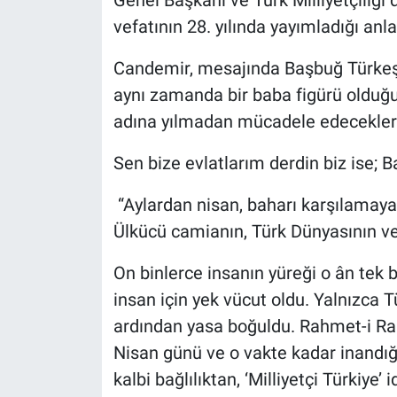
Genel Başkanı ve Türk Milliyetçiliği
vefatının 28. yılında yayımladığı anl
Candemir, mesajında Başbuğ Türkeş’in 
aynı zamanda bir baba figürü olduğu
adına yılmadan mücadele edeceklerin
Sen bize evlatlarım derdin biz ise; 
“Aylardan nisan, baharı karşılamaya h
Ülkücü camianın, Türk Dünyasının v
On binlerce insanın yüreği o ân tek b
insan için yek vücut oldu. Yalnızca 
ardından yasa boğuldu. Rahmet-i R
Nisan günü ve o vakte kadar inandığ
kalbi bağlılıktan, ‘Milliyetçi Türkiye’