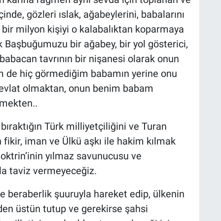
çinde, gözleri ıslak, ağabeylerini, babalarını
ı bir milyon kişiyi o kalabalıktan koparmaya
k Başbuğumuzu bir ağabey, bir yol gösterici,
 babacan tavrının bir nişanesi olarak onun
nim de hiç görmediğim babamın yerine onu
a evlat olmaktan, onun benim babam
tmekten..
raktığın Türk milliyetçiliğini ve Turan
ikir, iman ve Ülkü aşkı ile hakim kılmak
 Doktrin’inin yılmaz savunucusu ve
sla taviz vermeyeceğiz.
 ve beraberlik şuuruyla hareket edip, ülkenin
en üstün tutup ve gerekirse şahsi