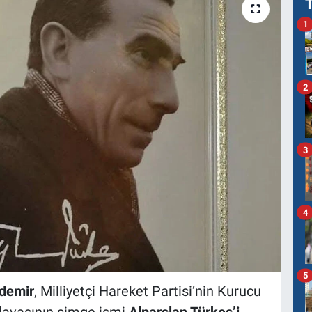
1
2
3
4
5
ndemir
, Milliyetçi Hareket Partisi’nin Kurucu