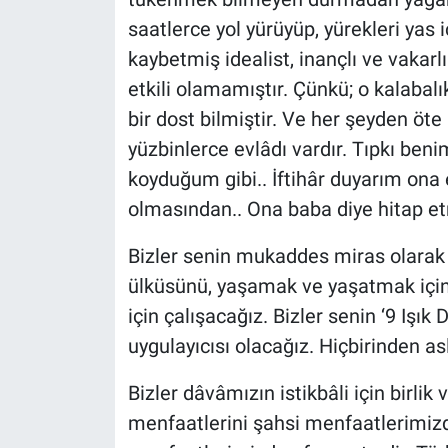
saatlerce yol yürüyüp, yürekleri yas i
kaybetmiş idealist, inançlı ve vakarl
etkili olamamıştır. Çünkü; o kalabalı
bir dost bilmiştir. Ve her şeyden öte
yüzbinlerce evlâdı vardır. Tıpkı be
koyduğum gibi.. İftihâr duyarım on
olmasından.. Ona baba diye hitap e
Bizler senin mukaddes miras olarak bı
ülküsünü, yaşamak ve yaşatmak için f
için çalışacağız. Bizler senin ‘9 Işık
uygulayıcısı olacağız. Hiçbirinden a
Bizler dâvâmızın istikbâli için birlik
menfaatlerini şahsi menfaatlerimizd