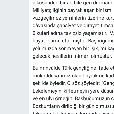
ülküsünden bir ân bile geri durmadı.
Milliyetçiliğinin bayraklaşan bir ism
vazgeçilmez yeminlerin üzerine kurul
dâvâsında şahsîyet ve dirayet timsali 
ülküleri adına tavizsiz yaşamıştır.. 
hayat idame ettirmiştir.. Başbuğum
yolumuzda sönmeyen bir ışık, mukad
gelecek nesillerin mimarı olmuştur.
Bu minvâlde Türk gençliğine ifade ett
mukaddesatımız olan bayrak ne kada
şekilde öyledir. O söz şöyledir: “Genç
Lekelemeyin, kirletmeyin yere düşü
ve en ulvi örneğini Başbuğumuzun c
Bozkurtların dirildiği bir gün olmuş
tükenmek bilmeyen durmadan yağan 