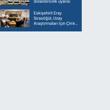
dolandırıcılık uyarısı
Eskişehirli Eray
Sırasöğüt, Uzay
Araştırmaları İçin Çin'e
Gidiyor