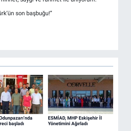
rk’ün son başbuğu!”
 Odunpazarı’nda
ESMİAD, MHP Eskişehir İl
reci başladı
Yönetimini Ağırladı