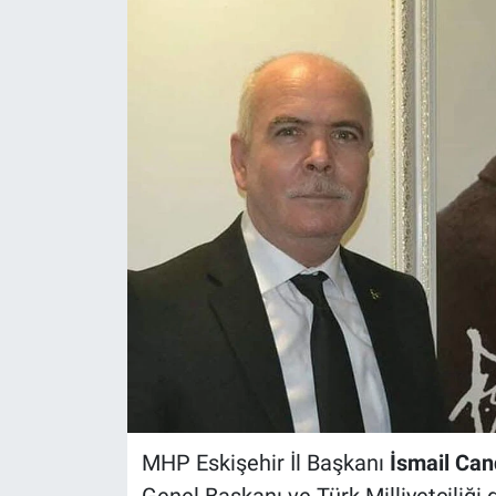
Politika
Bilecik
Kütahya
Gezi
Genel
Çevre
Yerel
Magazin
MHP Eskişehir İl Başkanı
İsmail Ca
Bilim ve Teknoloji