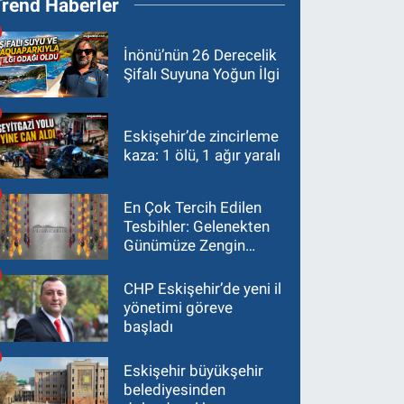
Trend Haberler
İnönü’nün 26 Derecelik
Şifalı Suyuna Yoğun İlgi
Eskişehir’de zincirleme
kaza: 1 ölü, 1 ağır yaralı
En Çok Tercih Edilen
Tesbihler: Gelenekten
Günümüze Zengin
Çeşitlilik
CHP Eskişehir’de yeni il
yönetimi göreve
başladı
Eskişehir büyükşehir
belediyesinden