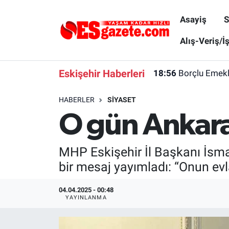
Asayiş
S
Asayiş
Yaşam
Eskişehir Nöbetçi Eczaneler
Alış-Veriş/İ
Spor
Afyonkarahisar
Eskişehir Hava Durumu
Eskişehir Haberleri
18:56
Borçlu Emekl
Siyaset
Eğitim
Eskişehir Trafik Yoğunluk Haritası
HABERLER
SIYASET
O gün Ankara’
Gündem
Eskişehirspor Arşivi
Süper Lig Puan Durumu ve Fikstür
Türkiye
Eskişehir Arşivi
Tüm Manşetler
MHP Eskişehir İl Başkanı İsma
bir mesaj yayımladı: “Onun evl
Dünya
Röportaj
Son Dakika Haberleri
04.04.2025 - 00:48
Sağlık
Ekonomi
Haber Arşivi
YAYINLANMA
Alış-Veriş/İş dünyası
Kültür Sanat