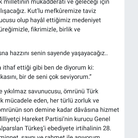
 milletinin mukadderatı ve geleceği için
ışacağız. Kut’lu mefkûremize taviz
cusu olup hayâl ettiğimiz medeniyet
eğimizle, fikrimizle, birlik ve
na hazzını senin sayende yaşayacağız..
ithaf ettiği gibi ben de diyorum ki:
sını, bir de seni çok seviyorum.”
 ve yıkılmaz savunucusu, ömrünü Türk
ak mücadele eden, her türlü zorluk ve
n ömrünün son demine kadar dâvâsına hizmet
Milliyetçi Hareket Partisi’nin kurucu Genel
parslan Türkeş’i ebediyete irtihalinin 28.
 minnet, saygı ve rahmet ile anıyorum.