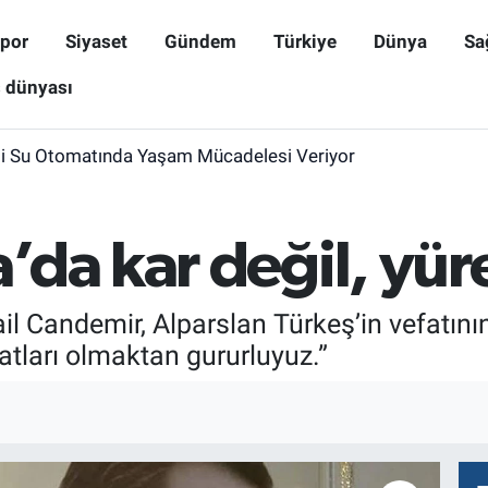
por
Siyaset
Gündem
Türkiye
Dünya
Sa
ş dünyası
i Su Otomatında Yaşam Mücadelesi Veriyor
da kar değil, yür
il Candemir, Alparslan Türkeş’in vefatın
atları olmaktan gururluyuz.”