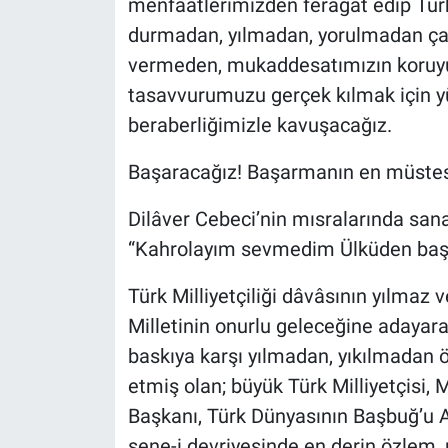
menfaatlerimizden feragat edip Türk
durmadan, yılmadan, yorulmadan çal
vermeden, mukaddesatımızın koruyu
tasavvurumuzu gerçek kılmak için yür
beraberliğimizle kavuşacağız.
Başaracağız! Başarmanın en müstes
Dilâver Cebeci’nin mısralarında sana 
“Kahrolayım sevmedim Ülküden başka
Türk Milliyetçiliği dâvâsının yılmaz
Milletinin onurlu geleceğine adayar
baskıya karşı yılmadan, yıkılmada
etmiş olan; büyük Türk Milliyetçisi, 
Başkanı, Türk Dünyasının Başbuğ’u Al
sene-i devriyesinde en derin özlem,