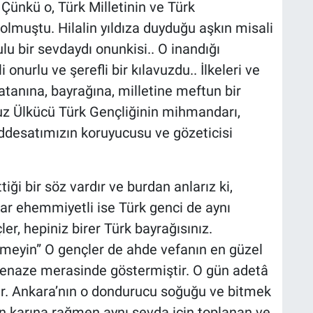
 Çünkü o, Türk Milletinin ve Türk
i olmuştu. Hilalin yıldıza duyduğu aşkın misali
u bir sevdaydı onunkisi.. O inandığı
onurlu ve şerefli bir kılavuzdu.. İlkeleri ve
Vatanına, bayrağına, milletine meftun bir
uz Ülkücü Türk Gençliğinin mihmandarı,
desatımızın koruyucusu ve gözeticisi
iği bir söz vardır ve burdan anlarız ki,
r ehemmiyetli ise Türk genci de aynı
ler, hepiniz birer Türk bayrağısınız.
rmeyin” O gençler de ahde vefanın en güzel
enaze merasinde göstermiştir. O gün adetâ
tur. Ankara’nın o dondurucu soğuğu ve bitmek
karına rağmen aynı sevda için toplanan ve