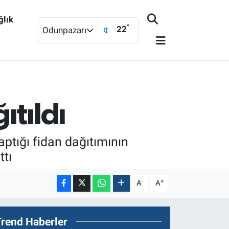
ğlık
°
22
Odunpazarı
ıtıldı
tığı fidan dağıtımının
tı
-
+
A
A
Trend Haberler