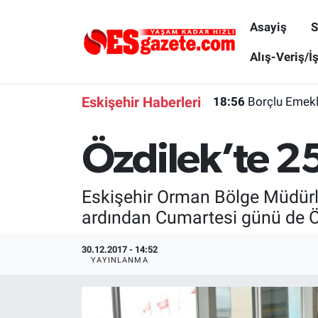
Asayiş
S
Asayiş
Yaşam
Eskişehir Nöbetçi Eczaneler
Alış-Veriş/İ
Spor
Afyonkarahisar
Eskişehir Hava Durumu
Eskişehir Haberleri
18:56
Borçlu Emekl
Siyaset
Eğitim
Eskişehir Trafik Yoğunluk Haritası
Özdilek’te 25
Gündem
Eskişehirspor Arşivi
Süper Lig Puan Durumu ve Fikstür
Eskişehir Orman Bölge Müdürl
Türkiye
Eskişehir Arşivi
Tüm Manşetler
ardından Cumartesi günü de Öz
Dünya
Röportaj
Son Dakika Haberleri
30.12.2017 - 14:52
YAYINLANMA
Sağlık
Ekonomi
Haber Arşivi
Alış-Veriş/İş dünyası
Kültür Sanat