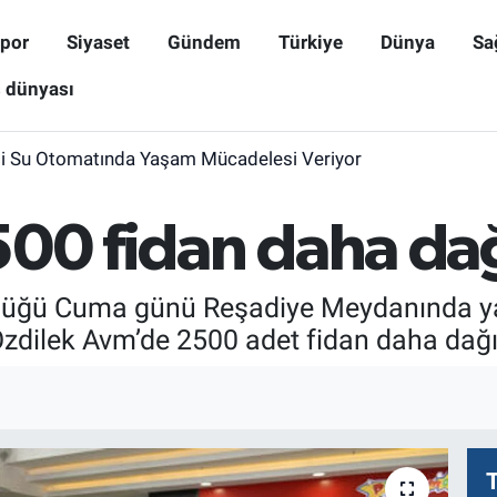
por
Siyaset
Gündem
Türkiye
Dünya
Sa
ş dünyası
i Su Otomatında Yaşam Mücadelesi Veriyor
00 fidan daha dağ
üğü Cuma günü Reşadiye Meydanında yap
dilek Avm’de 2500 adet fidan daha dağıt