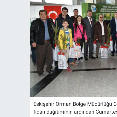
Politika
Bilecik
Kütahya
Gezi
Genel
Çevre
Yerel
Magazin
Eskişehir Orman Bölge Müdürlüğü C
fidan dağıtımının ardından Cumarte
Bilim ve Teknoloji