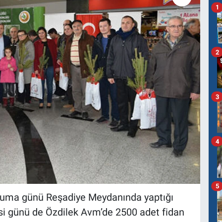
1
2
3
4
5
uma günü Reşadiye Meydanında yaptığı
si günü de Özdilek Avm’de 2500 adet fidan