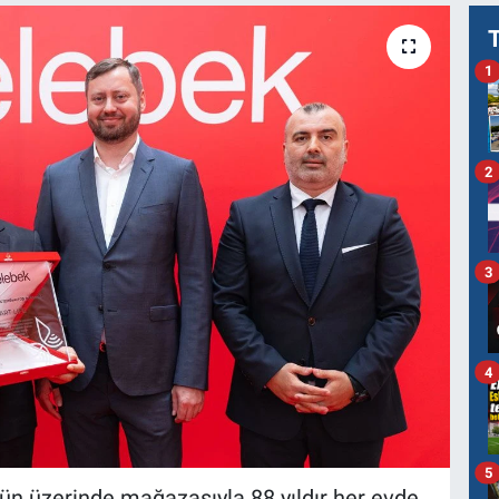
1
2
3
4
5
’ün üzerinde mağazasıyla 88 yıldır her evde