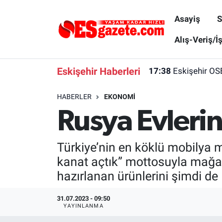
Asayiş
S
Asayiş
Yaşam
Eskişehir Nöbetçi Eczaneler
Alış-Veriş/İ
Spor
Afyonkarahisar
Eskişehir Hava Durumu
Eskişehir Haberleri
17:38
Eskişehir OS
Siyaset
Eğitim
Eskişehir Trafik Yoğunluk Haritası
HABERLER
EKONOMI
Rusya Evleri
Gündem
Eskişehirspor Arşivi
Süper Lig Puan Durumu ve Fikstür
Türkiye
Eskişehir Arşivi
Tüm Manşetler
Türkiye’nin en köklü mobilya m
kanat açtık” mottosuyla mağaz
Dünya
Röportaj
Son Dakika Haberleri
hazırlanan ürünlerini şimdi de
Sağlık
Ekonomi
Haber Arşivi
31.07.2023 - 09:50
YAYINLANMA
Alış-Veriş/İş dünyası
Kültür Sanat