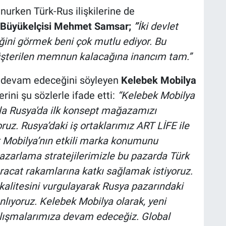
unurken Türk-Rus ilişkilerine de
 Büyükelçisi Mehmet Samsar;
”
İki devlet
tiğini görmek beni çok mutlu ediyor. Bu
üşterilen memnun kalacağına inancım tam.”
en devam edeceğini söyleyen
Kelebek Mobilya
rini şu sözlerle ifade etti:
“Kelebek Mobilya
a Rusya'da ilk konsept mağazamızı
uz. Rusya’daki iş ortaklarımız ART LİFE ile
ek Mobilya’nın etkili marka konumunu
pazarlama stratejilerimizle bu pazarda Türk
racat rakamlarına katkı sağlamak istiyoruz.
kalitesini vurgulayarak Rusya pazarındaki
lıyoruz. Kelebek Mobilya olarak, yeni
alışmalarımıza devam edeceğiz. Global