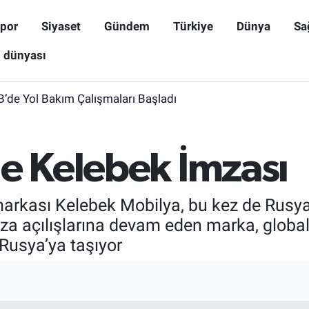
por
Siyaset
Gündem
Türkiye
Dünya
Sa
ş dünyası
B’de Yol Bakım Çalışmaları Başladı
ne Kelebek İmzası
arkası Kelebek Mobilya, bu kez de Rusya’
a açılışlarına devam eden marka, global
 Rusya’ya taşıyor