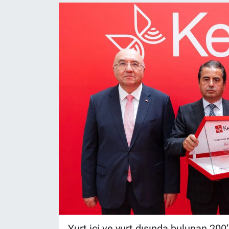
Politika
Bilecik
Kütahya
Gezi
Genel
Çevre
Yerel
Magazin
Bilim ve Teknoloji
Yurt içi ve yurt dışında bulunan 200