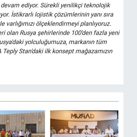
evam ediyor. Sürekli yenilikçi teknolojik
r. İstikrarlı lojistik çözümlerinin yanı sıra
e varlığımızı ölçeklendirmeyi planlıyoruz.
ri olan Rusya şehirlerinde 100'den fazla yeni
 Rusya'daki yolculuğumuza, markanın tüm
Teply Stan'daki ilk konsept mağazamızın