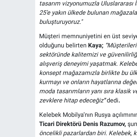
tasarım vizyonumuzla Uluslararası 
25’e yakın ülkede bulunan mağazalar
buluşturuyoruz."
Müşteri memnuniyetini en üst seviye
olduğunu belirten
Kaya;
“
Müşterileri
sektöründe kalitemizi ve güvenilirli
alışveriş deneyimi yaşatmak. Kelebek
konsept mağazamızla birlikte bu ülke
kurmayı ve onların hayatlarına değer
moda tasarımların yanı sıra klasik 
zevklere hitap edeceğiz
"
dedi
.
Kelebek Mobilya’nın Rusya açılımını
Ticari Direktörü Denis Razumov,
şun
öncelikli pazarlardan biri. Kelebek,