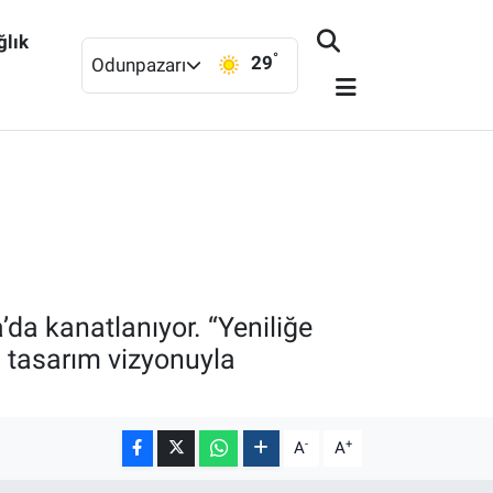
ğlık
°
29
Odunpazarı
da kanatlanıyor. “Yeniliğe
 tasarım vizyonuyla
-
+
A
A