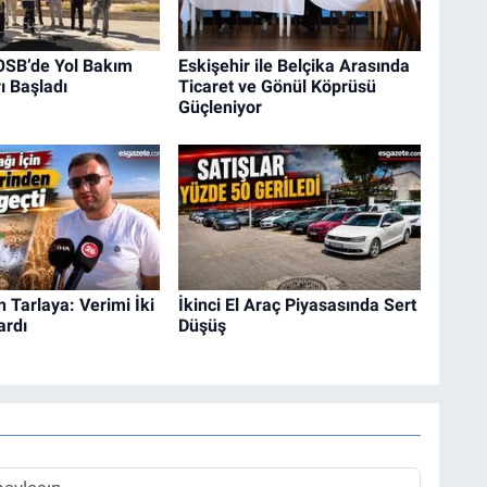
 OSB’de Yol Bakım
Eskişehir ile Belçika Arasında
ı Başladı
Ticaret ve Gönül Köprüsü
Güçleniyor
 Tarlaya: Verimi İki
İkinci El Araç Piyasasında Sert
ardı
Düşüş