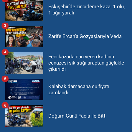
Eskişehir’de zincirleme kaza: 1 ölü,
1 ağır yaralı
3
Zarife Ercan’a Gözyaşlarıyla Veda
4
Feci kazada can veren kadının
cenazesi sıkıştığı araçtan güçlükle
çıkarıldı
5
Kalabak damacana su fiyatı
zamlandı
6
Doğum Günü Facia ile Bitti