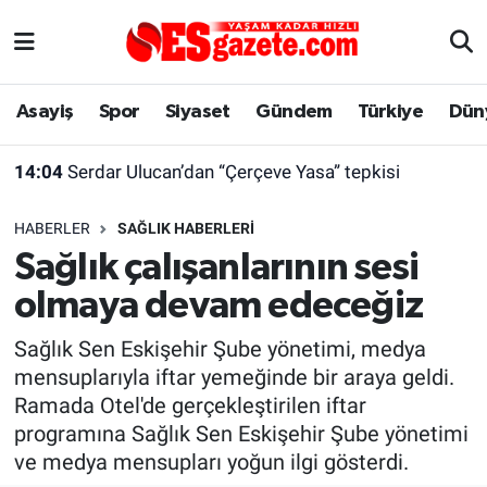
Asayiş
Yaşam
Eskişehir Nöbetçi Eczaneler
Asayiş
Spor
Siyaset
Gündem
Türkiye
Dün
Spor
Afyonkarahisar
Eskişehir Hava Durumu
14:04
Serdar Ulucan’dan “Çerçeve Yasa” tepkisi
Siyaset
Eğitim
Eskişehir Trafik Yoğunluk Haritası
HABERLER
SAĞLIK HABERLERI
Gündem
Eskişehirspor Arşivi
Süper Lig Puan Durumu ve Fikstür
Sağlık çalışanlarının sesi
olmaya devam edeceğiz
Türkiye
Eskişehir Arşivi
Tüm Manşetler
Sağlık Sen Eskişehir Şube yönetimi, medya
Dünya
Röportaj
Son Dakika Haberleri
mensuplarıyla iftar yemeğinde bir araya geldi.
Ramada Otel'de gerçekleştirilen iftar
Sağlık
Ekonomi
Haber Arşivi
programına Sağlık Sen Eskişehir Şube yönetimi
ve medya mensupları yoğun ilgi gösterdi.
Alış-Veriş/İş dünyası
Kültür Sanat