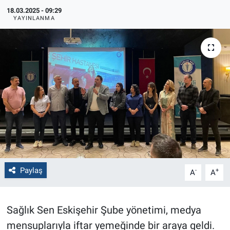
18.03.2025 - 09:29
Politika
YAYINLANMA
Bilecik
Kütahya
Gezi
Genel
Çevre
Paylaş
-
+
A
A
Yerel
Magazin
Sağlık Sen Eskişehir Şube yönetimi, medya
mensuplarıyla iftar yemeğinde bir araya geldi.
Bilim ve Teknoloji