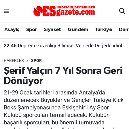
Asayiş
Yaşam
Eskişehir Nöbetçi Eczaneler
Asayiş
Spor
Siyaset
Gündem
Türkiye
Dün
Spor
Afyonkarahisar
Eskişehir Hava Durumu
22:46
Deprem Güvenliği Bilimsel Verilerle Değerlendirilmeli
Siyaset
Eğitim
Eskişehir Trafik Yoğunluk Haritası
HABERLER
SPOR
Gündem
Eskişehirspor Arşivi
Süper Lig Puan Durumu ve Fikstür
Şerif Yalçın 7 Yıl Sonra Geri
Dönüyor
Türkiye
Eskişehir Arşivi
Tüm Manşetler
21-29 Ocak tarihleri arasında Antalya’da
Dünya
Röportaj
Son Dakika Haberleri
düzenlenecek Büyükler ve Gençler Türkiye Kick
Boks Şampiyonası'nda Eskişehir’i Ay Spor
Sağlık
Ekonomi
Haber Arşivi
Kulübü sporcuları temsil edecek. Kulübün
başarılı sporcuları, bu önemli turnuvada
Alış-Veriş/İş dünyası
Kültür Sanat