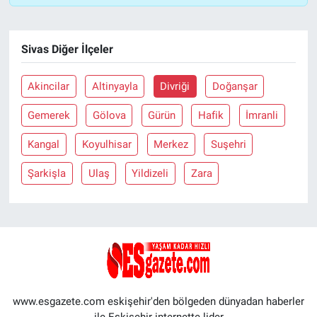
Sivas Diğer İlçeler
Akincilar
Altinyayla
Divriği
Doğanşar
Gemerek
Gölova
Gürün
Hafik
İmranli
Kangal
Koyulhisar
Merkez
Suşehri
Şarkişla
Ulaş
Yildizeli
Zara
www.esgazete.com eskişehir'den bölgeden dünyadan haberler
ile Eskişehir internette lider