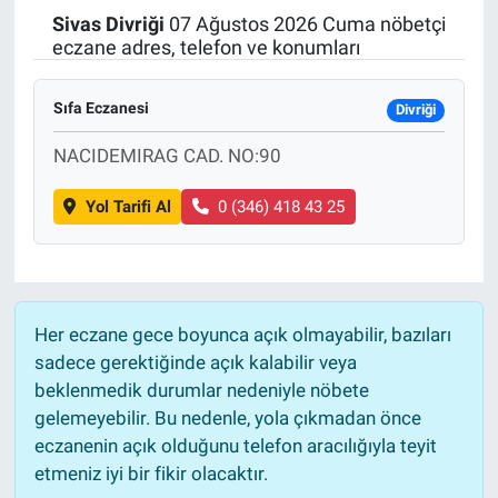
Sivas
Divriği
07 Ağustos 2026 Cuma nöbetçi
Politika
eczane adres, telefon ve konumları
Bilecik
Sıfa Eczanesi
Divriği
Kütahya
NACIDEMIRAG CAD. NO:90
Yol Tarifi Al
0 (346) 418 43 25
Gezi
Genel
Çevre
Her eczane gece boyunca açık olmayabilir, bazıları
sadece gerektiğinde açık kalabilir veya
Yerel
beklenmedik durumlar nedeniyle nöbete
gelemeyebilir. Bu nedenle, yola çıkmadan önce
Magazin
eczanenin açık olduğunu telefon aracılığıyla teyit
etmeniz iyi bir fikir olacaktır.
Bilim ve Teknoloji