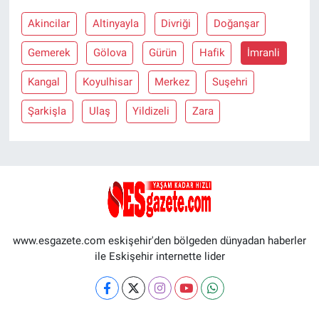
Akincilar
Altinyayla
Divriği
Doğanşar
Gemerek
Gölova
Gürün
Hafik
İmranli
Kangal
Koyulhisar
Merkez
Suşehri
Şarkişla
Ulaş
Yildizeli
Zara
www.esgazete.com eskişehir'den bölgeden dünyadan haberler
ile Eskişehir internette lider