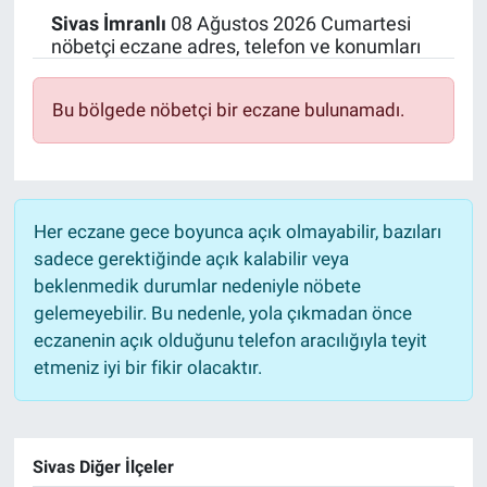
Sivas
İmranlı
08 Ağustos 2026 Cumartesi
Politika
nöbetçi eczane adres, telefon ve konumları
Bilecik
Bu bölgede nöbetçi bir eczane bulunamadı.
Kütahya
Gezi
Her eczane gece boyunca açık olmayabilir, bazıları
sadece gerektiğinde açık kalabilir veya
Genel
beklenmedik durumlar nedeniyle nöbete
gelemeyebilir. Bu nedenle, yola çıkmadan önce
Çevre
eczanenin açık olduğunu telefon aracılığıyla teyit
etmeniz iyi bir fikir olacaktır.
Yerel
Magazin
Sivas Diğer İlçeler
Bilim ve Teknoloji