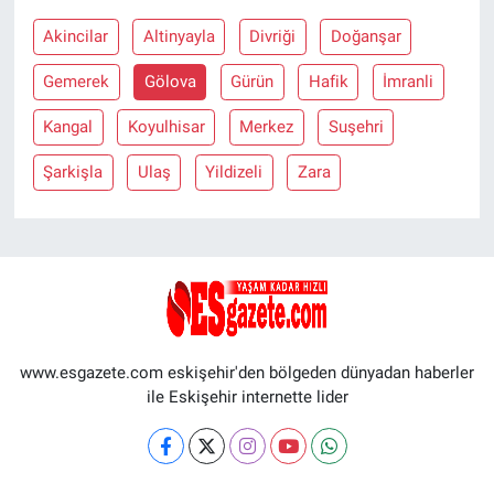
Akincilar
Altinyayla
Divriği
Doğanşar
Gemerek
Gölova
Gürün
Hafik
İmranli
Kangal
Koyulhisar
Merkez
Suşehri
Şarkişla
Ulaş
Yildizeli
Zara
www.esgazete.com eskişehir'den bölgeden dünyadan haberler
ile Eskişehir internette lider