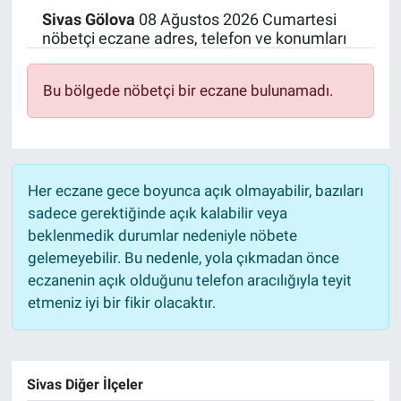
Sivas
Gölova
08 Ağustos 2026 Cumartesi
Politika
nöbetçi eczane adres, telefon ve konumları
Bilecik
Bu bölgede nöbetçi bir eczane bulunamadı.
Kütahya
Gezi
Her eczane gece boyunca açık olmayabilir, bazıları
sadece gerektiğinde açık kalabilir veya
Genel
beklenmedik durumlar nedeniyle nöbete
gelemeyebilir. Bu nedenle, yola çıkmadan önce
Çevre
eczanenin açık olduğunu telefon aracılığıyla teyit
etmeniz iyi bir fikir olacaktır.
Yerel
Magazin
Sivas Diğer İlçeler
Bilim ve Teknoloji