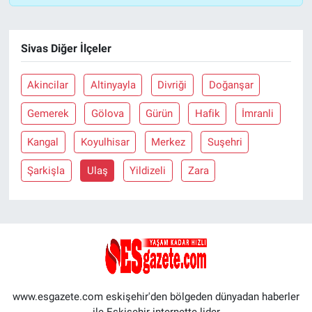
Sivas Diğer İlçeler
Akincilar
Altinyayla
Divriği
Doğanşar
Gemerek
Gölova
Gürün
Hafik
İmranli
Kangal
Koyulhisar
Merkez
Suşehri
Şarkişla
Ulaş
Yildizeli
Zara
www.esgazete.com eskişehir'den bölgeden dünyadan haberler
ile Eskişehir internette lider