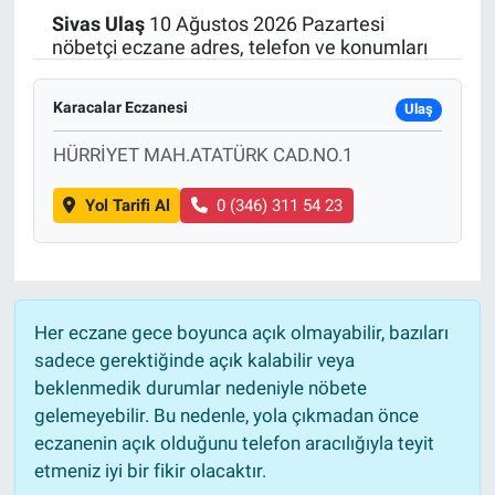
Sivas
Ulaş
10 Ağustos 2026 Pazartesi
Politika
nöbetçi eczane adres, telefon ve konumları
Bilecik
Karacalar Eczanesi
Ulaş
Kütahya
HÜRRİYET MAH.ATATÜRK CAD.NO.1
Yol Tarifi Al
0 (346) 311 54 23
Gezi
Genel
Çevre
Her eczane gece boyunca açık olmayabilir, bazıları
sadece gerektiğinde açık kalabilir veya
Yerel
beklenmedik durumlar nedeniyle nöbete
gelemeyebilir. Bu nedenle, yola çıkmadan önce
Magazin
eczanenin açık olduğunu telefon aracılığıyla teyit
etmeniz iyi bir fikir olacaktır.
Bilim ve Teknoloji