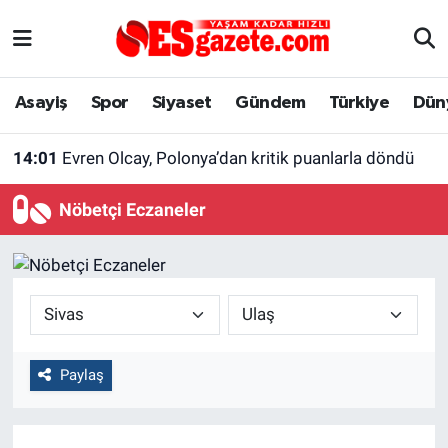
Asayiş
Yaşam
Eskişehir Nöbetçi Eczaneler
Asayiş
Spor
Siyaset
Gündem
Türkiye
Dün
Spor
Afyonkarahisar
Eskişehir Hava Durumu
14:01
Evren Olcay, Polonya’dan kritik puanlarla döndü
Siyaset
Eğitim
Eskişehir Trafik Yoğunluk Haritası
Nöbetçi Eczaneler
Gündem
Eskişehirspor Arşivi
Süper Lig Puan Durumu ve Fikstür
Türkiye
Eskişehir Arşivi
Tüm Manşetler
Dünya
Röportaj
Son Dakika Haberleri
Paylaş
Sağlık
Ekonomi
Haber Arşivi
Alış-Veriş/İş dünyası
Kültür Sanat