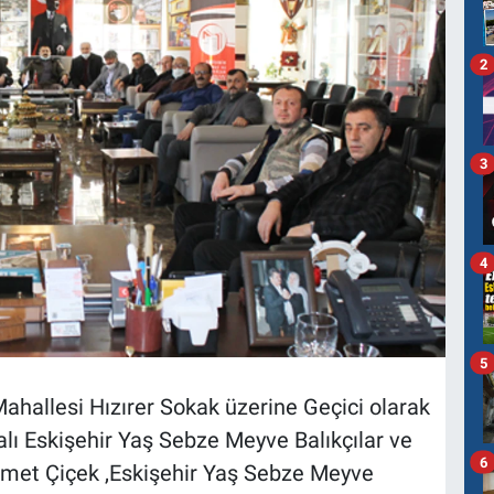
2
3
4
5
ahallesi Hızırer Sokak üzerine Geçici olarak
alı Eskişehir Yaş Sebze Meyve Balıkçılar ve
6
met Çiçek ,Eskişehir Yaş Sebze Meyve