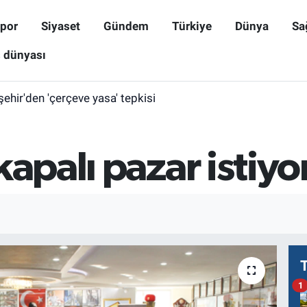
por
Siyaset
Gündem
Türkiye
Dünya
Sa
ş dünyası
işehir'den 'çerçeve yasa' tepkisi
kapalı pazar istiyo
1