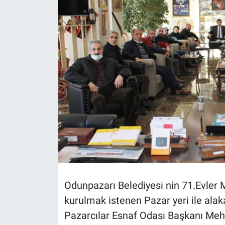
Politika
Bilecik
Kütahya
Gezi
Genel
Çevre
Yerel
Odunpazarı Belediyesi nin 71.Evler M
Magazin
kurulmak istenen Pazar yeri ile alak
Pazarcılar Esnaf Odası Başkanı Meh
Bilim ve Teknoloji