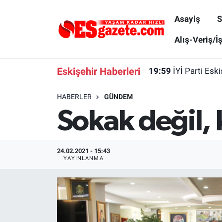
Asayiş
S
Asayiş
Yaşam
Eskişehir Nöbetçi Eczaneler
Alış-Veriş/İ
Spor
Afyonkarahisar
Eskişehir Hava Durumu
Eskişehir Haberleri
19:59
İYİ Parti Esk
Siyaset
Eğitim
Eskişehir Trafik Yoğunluk Haritası
HABERLER
GÜNDEM
Sokak değil, 
Gündem
Eskişehirspor Arşivi
Süper Lig Puan Durumu ve Fikstür
Türkiye
Eskişehir Arşivi
Tüm Manşetler
24.02.2021 - 15:43
YAYINLANMA
Dünya
Röportaj
Son Dakika Haberleri
Sağlık
Ekonomi
Haber Arşivi
Alış-Veriş/İş dünyası
Kültür Sanat