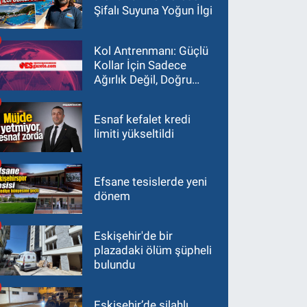
Şifalı Suyuna Yoğun İlgi
Kol Antrenmanı: Güçlü
Kollar İçin Sadece
Ağırlık Değil, Doğru
Yaklaşım Gerekir
Esnaf kefalet kredi
limiti yükseltildi
Efsane tesislerde yeni
dönem
Eskişehir'de bir
plazadaki ölüm şüpheli
bulundu
Eskişehir’de silahlı