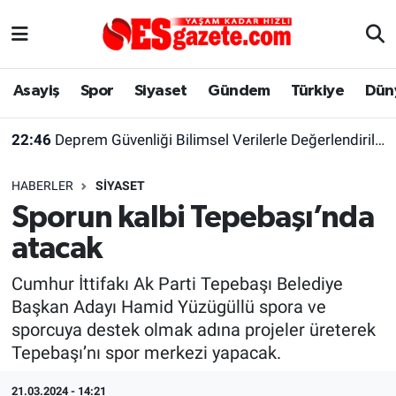
Asayiş
Yaşam
Eskişehir Nöbetçi Eczaneler
Asayiş
Spor
Siyaset
Gündem
Türkiye
Dün
Spor
Afyonkarahisar
Eskişehir Hava Durumu
22:46
Deprem Güvenliği Bilimsel Verilerle Değerlendirilmeli
Siyaset
Eğitim
Eskişehir Trafik Yoğunluk Haritası
HABERLER
SIYASET
Gündem
Eskişehirspor Arşivi
Süper Lig Puan Durumu ve Fikstür
Sporun kalbi Tepebaşı’nda
atacak
Türkiye
Eskişehir Arşivi
Tüm Manşetler
Cumhur İttifakı Ak Parti Tepebaşı Belediye
Dünya
Röportaj
Son Dakika Haberleri
Başkan Adayı Hamid Yüzügüllü spora ve
sporcuya destek olmak adına projeler üreterek
Sağlık
Ekonomi
Haber Arşivi
Tepebaşı’nı spor merkezi yapacak.
Alış-Veriş/İş dünyası
Kültür Sanat
21.03.2024 - 14:21