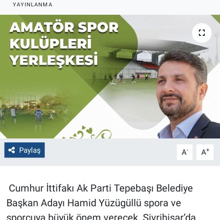
YAYINLANMA
Politika
Bilecik
Kütahya
Gezi
Genel
Çevre
Paylaş
-
+
A
A
Yerel
Cumhur İttifakı Ak Parti Tepebaşı Belediye
Magazin
Başkan Adayı Hamid Yüzügüllü spora ve
sporcuya büyük önem verecek. Sivrihisar’da
Bilim ve Teknoloji