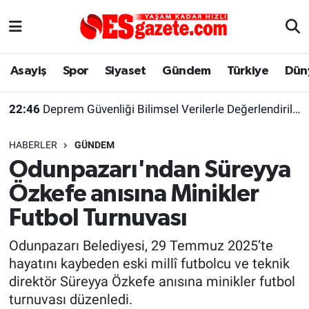
Asayiş
Yaşam
Eskişehir Nöbetçi Eczaneler
Asayiş
Spor
Siyaset
Gündem
Türkiye
Dün
Spor
Afyonkarahisar
Eskişehir Hava Durumu
22:46
Deprem Güvenliği Bilimsel Verilerle Değerlendirilmeli
Siyaset
Eğitim
Eskişehir Trafik Yoğunluk Haritası
HABERLER
GÜNDEM
Gündem
Eskişehirspor Arşivi
Süper Lig Puan Durumu ve Fikstür
Odunpazarı'ndan Süreyya
Özkefe anısına Minikler
Türkiye
Eskişehir Arşivi
Tüm Manşetler
Futbol Turnuvası
Dünya
Röportaj
Son Dakika Haberleri
Odunpazarı Belediyesi, 29 Temmuz 2025’te
hayatını kaybeden eski millî futbolcu ve teknik
Sağlık
Ekonomi
Haber Arşivi
direktör Süreyya Özkefe anısına minikler futbol
turnuvası düzenledi.
Alış-Veriş/İş dünyası
Kültür Sanat