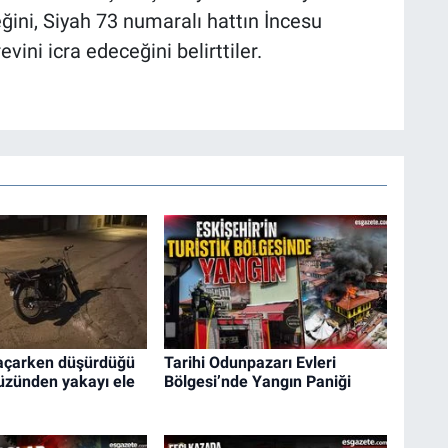
ini, Siyah 73 numaralı hattın İncesu
ini icra edeceğini belirttiler.
kaçarken düşürdüğü
Tarihi Odunpazarı Evleri
üzünden yakayı ele
Bölgesi’nde Yangın Paniği