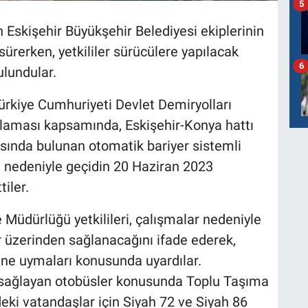
5
 Eskişehir Büyükşehir Belediyesi ekiplerinin
sürerken, yetkililer sürücülere yapılacak
6
ulundular.
ürkiye Cumhuriyeti Devlet Demiryolları
laması kapsamında, Eskişehir-Konya hattı
rasında bulunan otomatik bariyer sistemli
 nedeniyle geçidin 20 Haziran 2023
tiler.
Müdürlüğü yetkilileri
, çalışmalar nedeniyle
ar üzerinden sağlanacağını ifade ederek,
erine uymaları konusunda uyardılar.
ğlayan otobüsler konusunda Toplu Taşıma
eki vatandaşlar için Siyah 72 ve Siyah 86