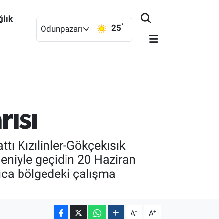
ğlık
°
25
Odunpazarı
ısı
ı Kızılinler-Gökçekısık
eniyle geçidin 20 Haziran
rıca bölgedeki çalışma
-
+
A
A