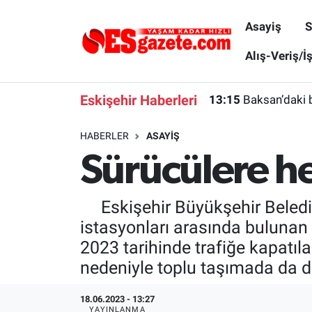
Asayiş
S
Asayiş
Yaşam
Eskişehir Nöbetçi Eczaneler
Alış-Veriş/İ
Spor
Afyonkarahisar
Eskişehir Hava Durumu
Eskişehir Haberleri
13:15
Baksan’daki 
Siyaset
Eğitim
Eskişehir Trafik Yoğunluk Haritası
HABERLER
ASAYIŞ
Sürücülere h
Gündem
Eskişehirspor Arşivi
Süper Lig Puan Durumu ve Fikstür
Türkiye
Eskişehir Arşivi
Tüm Manşetler
Eskişehir Büyükşehir Belediye
istasyonları arasında bulunan
Dünya
Röportaj
Son Dakika Haberleri
2023 tarihinde trafiğe kapatıl
nedeniyle toplu taşımada da d
Sağlık
Ekonomi
Haber Arşivi
18.06.2023 - 13:27
Alış-Veriş/İş dünyası
Kültür Sanat
YAYINLANMA