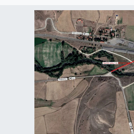
Politika
Bilecik
Kütahya
Gezi
Genel
Çevre
Yerel
Magazin
Bilim ve Teknoloji