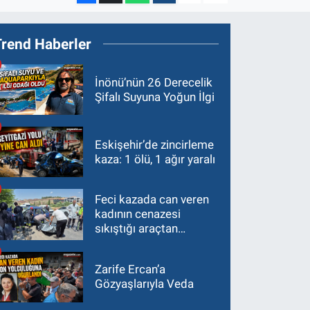
Trend Haberler
İnönü’nün 26 Derecelik
Şifalı Suyuna Yoğun İlgi
Eskişehir’de zincirleme
kaza: 1 ölü, 1 ağır yaralı
Feci kazada can veren
kadının cenazesi
sıkıştığı araçtan
güçlükle çıkarıldı
Zarife Ercan’a
Gözyaşlarıyla Veda