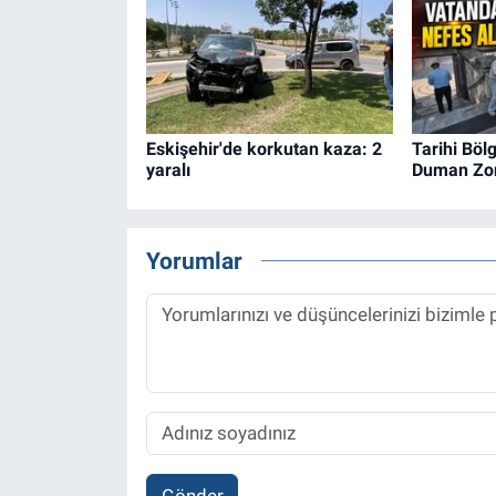
Eskişehir'de korkutan kaza: 2
Tarihi Böl
yaralı
Duman Zor
Yorumlar
Gönder