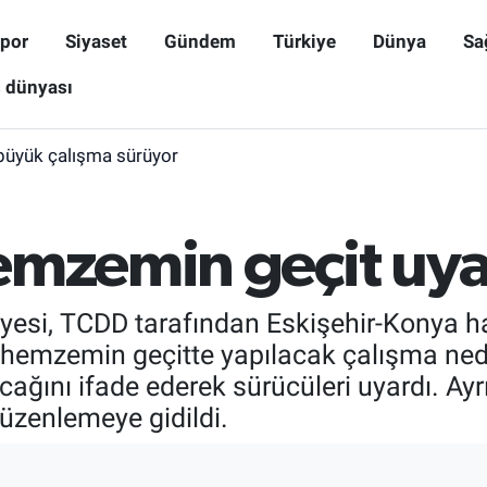
por
Siyaset
Gündem
Türkiye
Dünya
Sa
ş dünyası
büyük çalışma sürüyor
emzemin geçit uyar
si, TCDD tarafından Eskişehir-Konya hatt
 hemzemin geçitte yapılacak çalışma ned
acağını ifade ederek sürücüleri uyardı. Ay
üzenlemeye gidildi.