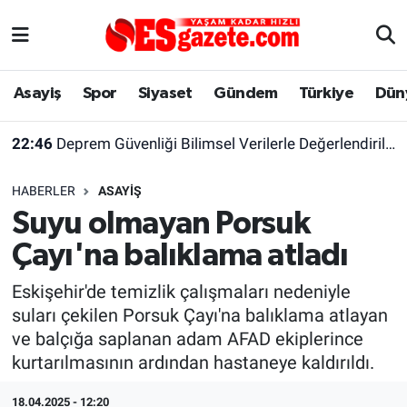
Asayiş
Yaşam
Eskişehir Nöbetçi Eczaneler
Asayiş
Spor
Siyaset
Gündem
Türkiye
Dün
Spor
Afyonkarahisar
Eskişehir Hava Durumu
22:46
Deprem Güvenliği Bilimsel Verilerle Değerlendirilmeli
Siyaset
Eğitim
Eskişehir Trafik Yoğunluk Haritası
HABERLER
ASAYIŞ
Gündem
Eskişehirspor Arşivi
Süper Lig Puan Durumu ve Fikstür
Suyu olmayan Porsuk
Çayı'na balıklama atladı
Türkiye
Eskişehir Arşivi
Tüm Manşetler
Eskişehir'de temizlik çalışmaları nedeniyle
Dünya
Röportaj
Son Dakika Haberleri
suları çekilen Porsuk Çayı'na balıklama atlayan
ve balçığa saplanan adam AFAD ekiplerince
Sağlık
Ekonomi
Haber Arşivi
kurtarılmasının ardından hastaneye kaldırıldı.
Alış-Veriş/İş dünyası
Kültür Sanat
18.04.2025 - 12:20