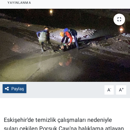
YAYINLANMA
Politika
Bilecik
Kütahya
Gezi
Genel
Çevre
Paylaş
-
+
A
A
Yerel
Magazin
Eskişehir'de temizlik çalışmaları nedeniyle
suları çekilen Porsuk Çayı'na balıklama atlayan
Bilim ve Teknoloji