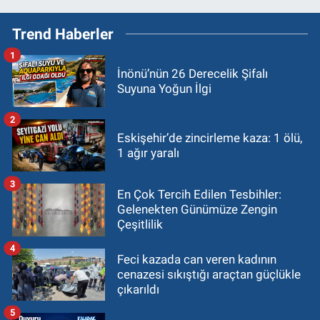
Trend Haberler
1
İnönü’nün 26 Derecelik Şifalı
Suyuna Yoğun İlgi
2
Eskişehir’de zincirleme kaza: 1 ölü,
1 ağır yaralı
3
En Çok Tercih Edilen Tesbihler:
Gelenekten Günümüze Zengin
Çeşitlilik
4
Feci kazada can veren kadının
cenazesi sıkıştığı araçtan güçlükle
çıkarıldı
5