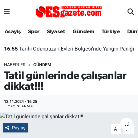
Asayiş
Yaşam
Eskişehir Nöbetçi Eczaneler
Asayiş
Spor
Siyaset
Gündem
Türkiye
Dün
Spor
Afyonkarahisar
Eskişehir Hava Durumu
16:55
Tarihi Odunpazarı Evleri Bölgesi’nde Yangın Paniği
Siyaset
Eğitim
Eskişehir Trafik Yoğunluk Haritası
HABERLER
GÜNDEM
Gündem
Eskişehirspor Arşivi
Süper Lig Puan Durumu ve Fikstür
Tatil günlerinde çalışanlar
dikkat!!!
Türkiye
Eskişehir Arşivi
Tüm Manşetler
Dünya
Röportaj
Son Dakika Haberleri
13.11.2024 - 16:25
YAYINLANMA
Sağlık
Ekonomi
Haber Arşivi
Paylaş
-
+
A
A
Alış-Veriş/İş dünyası
Kültür Sanat