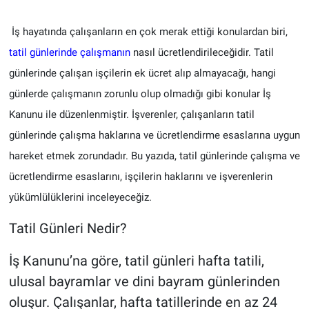
Politika
İş hayatında çalışanların en çok merak ettiği konulardan biri,
tatil günlerinde çalışmanın
nasıl ücretlendirileceğidir. Tatil
Bilecik
günlerinde çalışan işçilerin ek ücret alıp almayacağı, hangi
günlerde çalışmanın zorunlu olup olmadığı gibi konular İş
Kütahya
Kanunu ile düzenlenmiştir. İşverenler, çalışanların tatil
Gezi
günlerinde çalışma haklarına ve ücretlendirme esaslarına uygun
hareket etmek zorundadır. Bu yazıda, tatil günlerinde çalışma ve
Genel
ücretlendirme esaslarını, işçilerin haklarını ve işverenlerin
yükümlülüklerini inceleyeceğiz.
Çevre
Tatil Günleri Nedir?
Yerel
İş Kanunu’na göre, tatil günleri hafta tatili,
Magazin
ulusal bayramlar ve dini bayram günlerinden
oluşur. Çalışanlar, hafta tatillerinde en az 24
Bilim ve Teknoloji