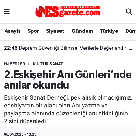
Asayiş
Yaşam
Eskişehir Nöbetçi Eczaneler
Asayiş
Spor
Siyaset
Gündem
Türkiye
Dün
Spor
Afyonkarahisar
Eskişehir Hava Durumu
22:46
Deprem Güvenliği Bilimsel Verilerle Değerlendirilmeli
Siyaset
Eğitim
Eskişehir Trafik Yoğunluk Haritası
HABERLER
KÜLTÜR SANAT
Gündem
Eskişehirspor Arşivi
Süper Lig Puan Durumu ve Fikstür
2.Eskişehir Anı Günleri’nde
anılar okundu
Türkiye
Eskişehir Arşivi
Tüm Manşetler
Eskişehir Sanat Derneği, pek alışık olmadığımız,
Dünya
Röportaj
Son Dakika Haberleri
edebiyattın bir alanı olan Anı yazma ve
paylaşma alanında düzenlediği anı etkinliğinin
Sağlık
Ekonomi
Haber Arşivi
2.sini düzenledi.
Alış-Veriş/İş dünyası
Kültür Sanat
06.04.2025 - 13:23