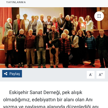
YAYINLANMA
Politika
Bilecik
Kütahya
Gezi
Genel
Çevre
Paylaş
-
+
A
A
Yerel
Eskişehir Sanat Derneği, pek alışık
Magazin
olmadığımız, edebiyattın bir alanı olan Anı
yazma ve paylaşma alanında düzenlediği anı
Bilim ve Teknoloji