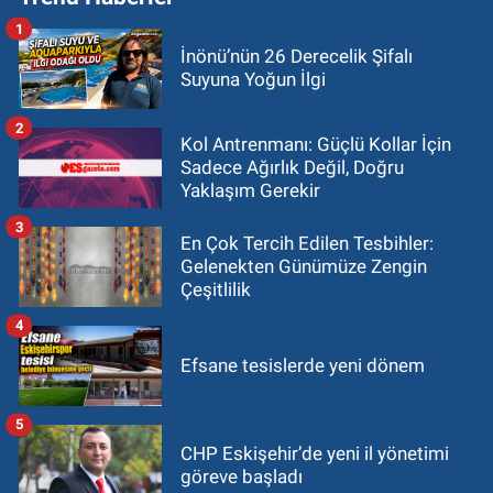
1
İnönü’nün 26 Derecelik Şifalı
Suyuna Yoğun İlgi
2
Kol Antrenmanı: Güçlü Kollar İçin
Sadece Ağırlık Değil, Doğru
Yaklaşım Gerekir
3
En Çok Tercih Edilen Tesbihler:
Gelenekten Günümüze Zengin
Çeşitlilik
4
Efsane tesislerde yeni dönem
5
CHP Eskişehir’de yeni il yönetimi
göreve başladı