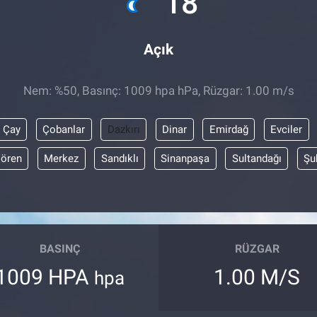
18
Açık
Nem: %50, Basınç: 1009 hpa hPa, Rüzgar: 1.00 m/s
Çay
Çobanlar
Dazkırı
Dinar
Emirdağ
Evciler
lören
Merkez
Sandıklı
Sinanpaşa
Sultandağı
Şu
BASINÇ
RÜZGAR
1009 HPA
1.00 M/S
hpa