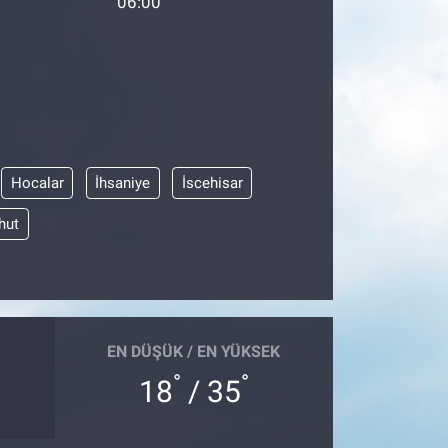
06:00
Hocalar
İhsaniye
İscehisar
hut
EN DÜŞÜK / EN YÜKSEK
°
°
18
/ 35