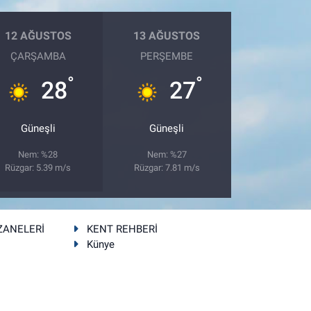
12 AĞUSTOS
13 AĞUSTOS
ÇARŞAMBA
PERŞEMBE
°
°
28
27
Güneşli
Güneşli
Nem: %28
Nem: %27
Rüzgar: 5.39 m/s
Rüzgar: 7.81 m/s
ZANELERİ
KENT REHBERİ
Künye