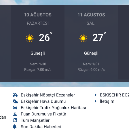
10 AĞUSTOS
11 AĞUSTOS
PAZARTESI
SALI
°
°
26
27
Güneşli
Güneşli
Nem: %38
Nem: %31
Rüzgar: 7.00 m/s
Rüzgar: 6.00 m/s
Eskişehir Nöbetçi Eczaneler
ESKİŞEHİR EC
Eskişehir Hava Durumu
İletişim
Eskişehir Trafik Yoğunluk Haritası
Puan Durumu ve Fikstür
dan
Tüm Manşetler
Son Dakika Haberleri