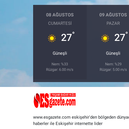
08 AĞUSTOS
09 AĞUSTOS
CUMARTESI
PAZAR
°
°
27
27
Güneşli
Güneşli
Nem: %33
Nem: %29
Rüzgar: 6.00 m/s
Rüzgar: 5.00 m/s
www.esgazete.com eskişehir'den bölgeden dünya
haberler ile Eskişehir internette lider