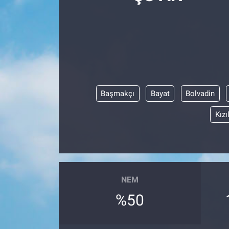
Politika
Bilecik
Kütahya
Başmakçı
Bayat
Bolvadin
Gezi
Kızı
Genel
Çevre
Yerel
NEM
%50
Magazin
Bilim ve Teknoloji