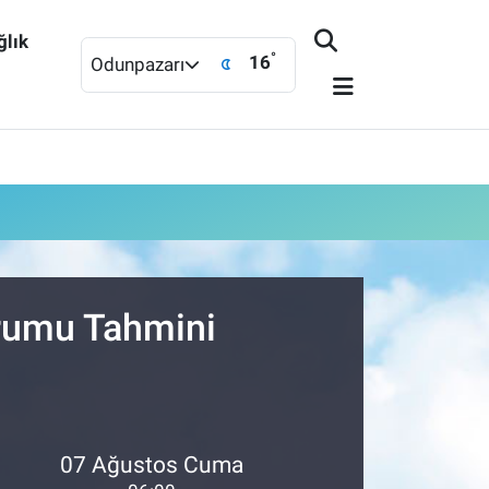
ğlık
°
16
Odunpazarı
urumu Tahmini
07 Ağustos Cuma