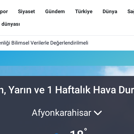
por
Siyaset
Gündem
Türkiye
Dünya
Sa
ş dünyası
iği Bilimsel Verilerle Değerlendirilmeli
n, Yarın ve 1 Haftalık Hava D
Afyonkarahisar
°