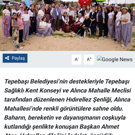
Politika
Bilecik
Kütahya
Gezi
Paylaş
-
+
A
A
Genel
Tepebaşı Belediyesi’nin destekleriyle Tepebaşı
Çevre
Sağlıklı Kent Konseyi ve Alınca Mahalle Meclisi
tarafından düzenlenen Hıdırellez Şenliği, Alınca
Yerel
Mahallesi’nde renkli görüntülere sahne oldu.
Baharın, bereketin ve dayanışmanın coşkuyla
Magazin
kutlandığı şenlikte konuşan Başkan Ahmet
Bilim ve Teknoloji