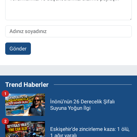
Gönder
Trend Haberler
1
İnönü’nün 26 Derecelik Şifalı
Suyuna Yoğun İlgi
2
Eskişehir’de zincirleme kaza: 1 ölü,
1 ağır yaralı