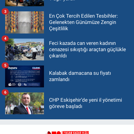
3
En Çok Tercih Edilen Tesbihler:
Gelenekten Günümüze Zengin
Çeşitlilik
4
Feci kazada can veren kadının
cenazesi sıkıştığı araçtan güçlükle
çıkarıldı
5
Kalabak damacana su fiyatı
zamlandı
6
CHP Eskişehir’de yeni il yönetimi
göreve başladı