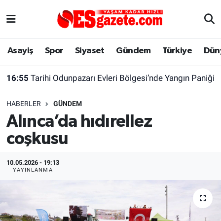
Asayiş
Yaşam
Eskişehir Nöbetçi Eczaneler
Asayiş
Spor
Siyaset
Gündem
Türkiye
Dün
Spor
Afyonkarahisar
Eskişehir Hava Durumu
16:55
Tarihi Odunpazarı Evleri Bölgesi’nde Yangın Paniği
Siyaset
Eğitim
Eskişehir Trafik Yoğunluk Haritası
HABERLER
GÜNDEM
Gündem
Eskişehirspor Arşivi
Süper Lig Puan Durumu ve Fikstür
Alınca’da hıdırellez
coşkusu
Türkiye
Eskişehir Arşivi
Tüm Manşetler
Dünya
Röportaj
Son Dakika Haberleri
10.05.2026 - 19:13
YAYINLANMA
Sağlık
Ekonomi
Haber Arşivi
Alış-Veriş/İş dünyası
Kültür Sanat