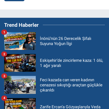
Trend Haberler
1
İnönü’nün 26 Derecelik Şifalı
Suyuna Yoğun İlgi
2
Eskişehir’de zincirleme kaza: 1 ölü,
1 ağır yaralı
3
Feci kazada can veren kadının
cenazesi sıkıştığı araçtan güçlükle
çıkarıldı
4
Zarife Ercan’a Gözyaşlarıyla Veda