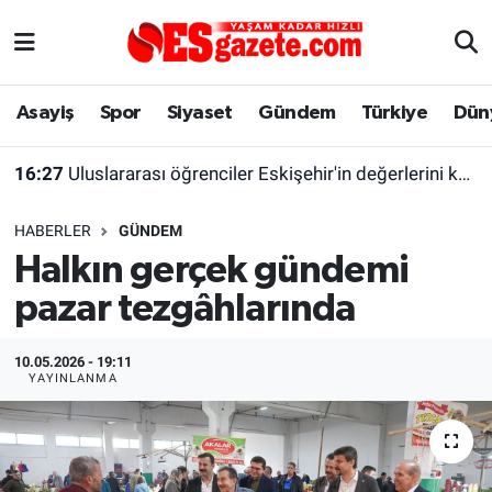
Asayiş
Yaşam
Eskişehir Nöbetçi Eczaneler
Asayiş
Spor
Siyaset
Gündem
Türkiye
Dün
Spor
Afyonkarahisar
Eskişehir Hava Durumu
16:27
Uluslararası öğrenciler Eskişehir'in değerlerini keşfetti
Siyaset
Eğitim
Eskişehir Trafik Yoğunluk Haritası
HABERLER
GÜNDEM
Gündem
Eskişehirspor Arşivi
Süper Lig Puan Durumu ve Fikstür
Halkın gerçek gündemi
pazar tezgâhlarında
Türkiye
Eskişehir Arşivi
Tüm Manşetler
Dünya
Röportaj
Son Dakika Haberleri
10.05.2026 - 19:11
YAYINLANMA
Sağlık
Ekonomi
Haber Arşivi
Alış-Veriş/İş dünyası
Kültür Sanat