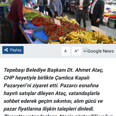
Politika
Bilecik
Kütahya
Gezi
Paylaş
-
+
A
A
Genel
Tepebaşı Belediye Başkanı Dt. Ahmet Ataç,
Çevre
CHP heyetiyle birlikte Çamlıca Kapalı
Pazaryeri’ni ziyaret etti. Pazarcı esnafına
Yerel
hayırlı satışlar dileyen Ataç, vatandaşlarla
sohbet ederek geçim sıkıntısı, alım gücü ve
Magazin
pazar fiyatlarına ilişkin talepleri dinledi.
Bilim ve Teknoloji