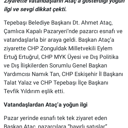
Ziyarette vatandaşların Ataç’a gösterdiği yoğun
ilgi ve sevgi dikkat çekti.
Tepebaşı Belediye Başkanı Dt. Ahmet Ataç,
Çamlıca Kapalı Pazaryeri’nde pazarcı esnafı ve
vatandaşlarla bir araya geldi. Başkan Ataç’a
ziyarette CHP Zonguldak Milletvekili Eylem
Ertuğ Ertuğrul, CHP MYK Üyesi ve Dış Politika
ve Dış İlişkilerden Sorumlu Genel Başkan
Yardımcısı Namık Tan, CHP Eskişehir İl Başkanı
Talat Yalaz ve CHP Tepebaşı İlçe Başkanı
Tevfik Yıldırım eşlik etti.
Vatandaşlardan Ataç’a yoğun ilgi
Pazar yerinde esnafı tek tek ziyaret eden
Başkan Ataç, pazarcılara “hayırlı satışlar”