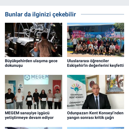
Bunlar da ilginizi çekebilir
Büyükşehirden ulaşıma gece
Uluslararası öğrenciler
dokunuşu
Eskişehir'in değerlerini keşfetti
MEGEM sanayiye işgücü
Odunpazarı Kent Konseyi’nden
yetiştirmeye devam ediyor
yangın sonrası kritik çağrı