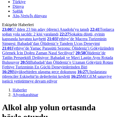
Türkiye
Dünya
Sağlık
Alış-Veriş/İş dünyası
Eskişehir Haberleri
23:00
57 ilden 23 bin aday öğrenci Anadolu'yu tanıdı
22:41
Tonlarca
soğan yola saçıldı: 2 kişi yaralandı
22:27
Sokakta düştü, evinin
kapısında hayatını kaybetti
21:03
Fethiye’de Macera Turizminin
Simgesi: Babadağ’dan Ölüdeniz’e Tandem Uçuş Deneyimi
21:01
Fethiye’de Yamaç Paraşütü Sezonu: Ölüdeniz’i Gökyüzünden
Görmek İçin Doğru Zaman Nasıl Seçiliyor?
20:58
Ölüdeniz’de
Tatilin Perspektifi Değişiyor: Babadağ ve Mavi Lagün Aynı Rotada
Buluşuyor
20:51
Babadağ’dan Ölüdeniz’e Uzanan Gökyüzü Rotası
Fethiye Turizminin En Güçlü Deneyimlerinden Biri
16:29
Büyükşehirden ulaşıma gece dokunuşu
16:27
Uluslararası
öğrenciler Eskişehir'in değerlerini keşfetti
16:25
MEGEM sanayiye
işgücü yetiştirmeye devam ediyor
Haberler
Afyonkarahisar
Alkol alıp yolun ortasında