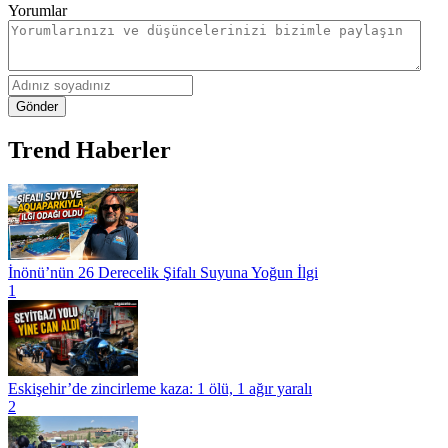
Yorumlar
Gönder
Trend Haberler
İnönü’nün 26 Derecelik Şifalı Suyuna Yoğun İlgi
1
Eskişehir’de zincirleme kaza: 1 ölü, 1 ağır yaralı
2