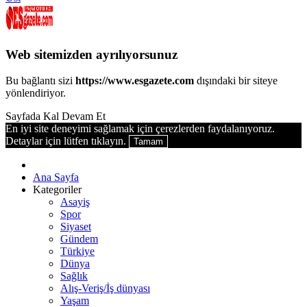
Web sitemizden ayrılıyorsunuz
Bu bağlantı sizi
https://www.esgazete.com
dışındaki bir siteye
yönlendiriyor.
Sayfada Kal
Devam Et
En iyi site deneyimi sağlamak için çerezlerden faydalanıyoruz.
Detaylar için lütfen tıklayın.
Tamam
Ana Sayfa
Kategoriler
Asayiş
Spor
Siyaset
Gündem
Türkiye
Dünya
Sağlık
Alış-Veriş/İş dünyası
Yaşam