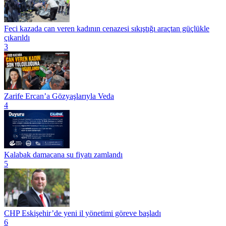
Feci kazada can veren kadının cenazesi sıkıştığı araçtan güçlükle
çıkarıldı
3
Zarife Ercan’a Gözyaşlarıyla Veda
4
Kalabak damacana su fiyatı zamlandı
5
CHP Eskişehir’de yeni il yönetimi göreve başladı
6