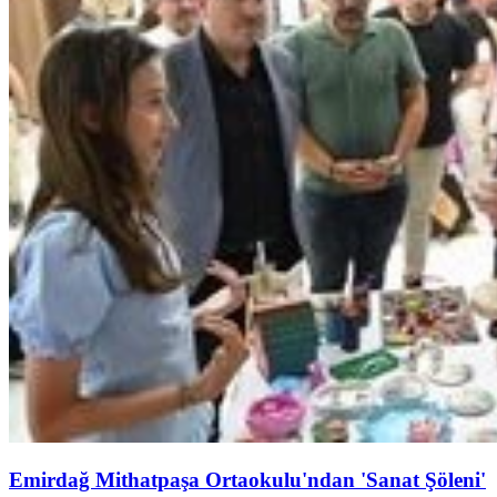
Emirdağ Mithatpaşa Ortaokulu'ndan 'Sanat Şöleni'