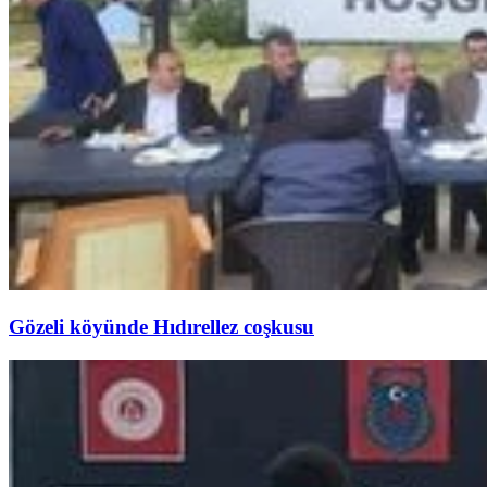
Gözeli köyünde Hıdırellez coşkusu