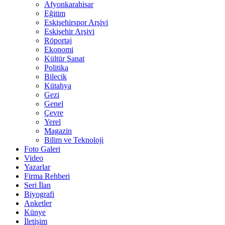
Afyonkarahisar
Eğitim
Eskişehirspor Arşivi
Eskişehir Arşivi
Röportaj
Ekonomi
Kültür Sanat
Politika
Bilecik
Kütahya
Gezi
Genel
Çevre
Yerel
Magazin
Bilim ve Teknoloji
Foto Galeri
Video
Yazarlar
Firma Rehberi
Seri İlan
Biyografi
Anketler
Künye
İletişim