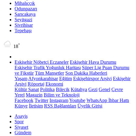
Mihalıççık
Odunpazarı
Sarıcakaya
Seyitgazi
Sivrihisar
Tepebaşı
°
18
Eskişehir Nöbetçi Eczaneler
Eskişehir Hava Durumu
Eskişehir Trafik Yoğunluk Haritası
Süper Lig Puan Durumu
ve Fikstür
Tüm Manşetler
Son Dakika Haberleri
Yaşam
Afyonkarahisar
Eğitim
Eskişehirspor Arşivi
Eskişehir
Arşivi
Röportaj
Ekonomi
Kültür Sanat
Politika
Bilecik
Kütahya
Gezi
Genel
Çevre
Yerel
Magazin
Bilim ve Teknoloji
Facebook
Twitter
Instagram
Youtube
WhatsApp İhbar Hattı
Künye
İletişim
RSS Bağlantıları
Üyelik Girişi
Asayiş
Spor
Siyaset
Gündem