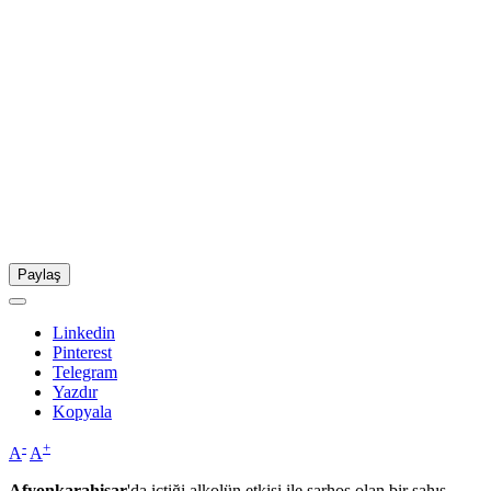
Paylaş
Linkedin
Pinterest
Telegram
Yazdır
Kopyala
-
+
A
A
Afyonkarahisar
'da içtiği alkolün etkisi ile sarhoş olan bir şahıs,