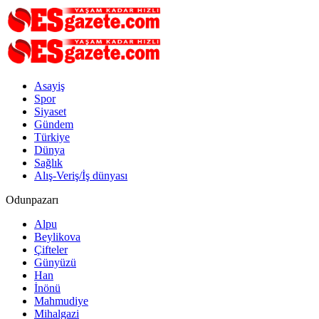
Asayiş
Spor
Siyaset
Gündem
Türkiye
Dünya
Sağlık
Alış-Veriş/İş dünyası
Odunpazarı
Alpu
Beylikova
Çifteler
Günyüzü
Han
İnönü
Mahmudiye
Mihalgazi