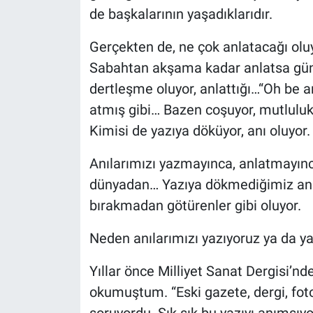
de başkalarının yaşadıklarıdır.
Gerçekten de, ne çok anlatacağı oluy
Sabahtan akşama kadar anlatsa günle
dertleşme oluyor, anlattığı…“Oh be a
atmış gibi… Bazen coşuyor, mutlulukla
Kimisi de yazıya döküyor, anı oluyor. 
Anılarımızı yazmayınca, anlatmayınc
dünyadan… Yazıya dökmediğimiz anı
bırakmadan götürenler gibi oluyor.
Neden anılarımızı yazıyoruz ya da ya
Yıllar önce Milliyet Sanat Dergisi’nde
okumuştum. “Eski gazete, dergi, foto
soruyordu. Sık sık bu yazıyı anımsı