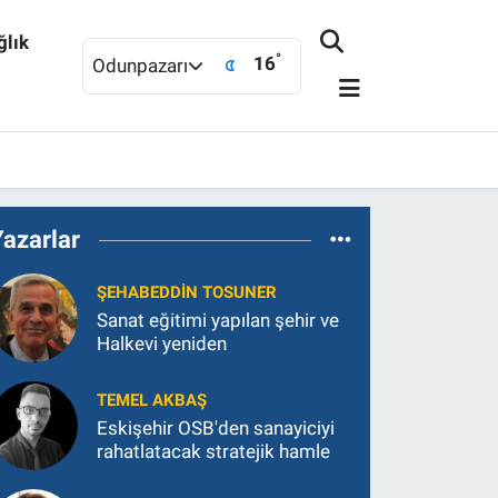
ğlık
°
16
Odunpazarı
Yazarlar
ŞEHABEDDIN TOSUNER
Sanat eğitimi yapılan şehir ve
Halkevi yeniden
TEMEL AKBAŞ
Eskişehir OSB'den sanayiciyi
rahatlatacak stratejik hamle