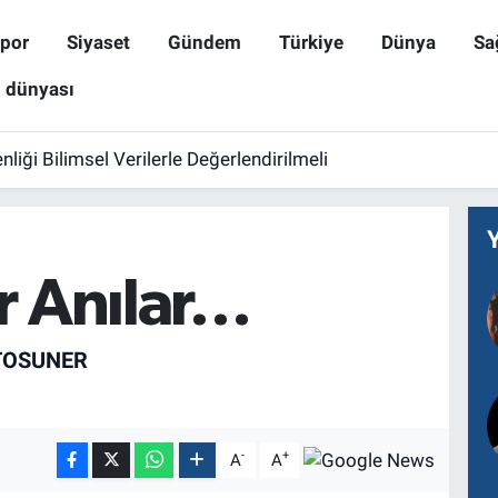
por
Siyaset
Gündem
Türkiye
Dünya
Sa
ş dünyası
iği Bilimsel Verilerle Değerlendirilmeli
r Anılar…
TOSUNER
-
+
A
A