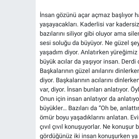
Politika
İnsan gözünü açar açmaz başlıyor hay
yaşayacakları. Kaderlisi var kadersi
Bilecik
bazılarını siliyor gibi oluyor ama sil
sesi soluğu da büyüyor. Ne güzel şey
Kütahya
yaşadım diyor. Anlatırken yüreğimiz d
Gezi
büyük acılar da yaşıyor insan. Derdi 
Başkalarının güzel anılarını dinlerk
Genel
diyor. Başkalarının acılarını dinler
var, diyor. İnsan bunları anlatıyor. Öyl
Çevre
Onun için insan anlatıyor da anlatıyo
Yerel
büyükler… Bazıları da “Oh be, anlattı
ömür boyu yaşadıklarını anlatan. Ev
Magazin
çıvıl çıvıl konuşuyorlar. Ne konuşur
gördüğünüz iki insan konuşurken ya m
Bilim ve Teknoloji