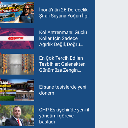
İnönü’nün 26 Derecelik
Şifalı Suyuna Yoğun İlgi
Kol Antrenmanı: Güçlü
Kollar İçin Sadece
Ağırlık Değil, Doğru
Yaklaşım Gerekir
En Çok Tercih Edilen
Tesbihler: Gelenekten
Günümüze Zengin
Çeşitlilik
Efsane tesislerde yeni
dönem
CHP Eskişehir’de yeni il
yönetimi göreve
başladı