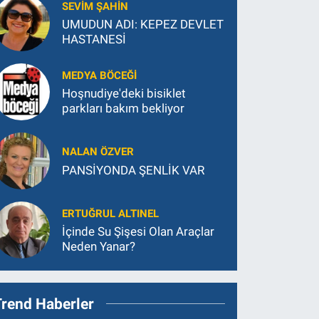
SEVIM ŞAHIN
UMUDUN ADI: KEPEZ DEVLET
HASTANESİ
MEDYA BÖCEĞI
Hoşnudiye'deki bisiklet
parkları bakım bekliyor
NALAN ÖZVER
PANSİYONDA ŞENLİK VAR
ERTUĞRUL ALTINEL
İçinde Su Şişesi Olan Araçlar
Neden Yanar?
Trend Haberler