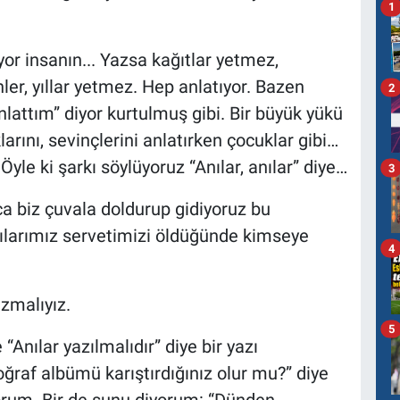
1
or insanın... Yazsa kağıtlar yetmez,
r, yıllar yetmez. Hep anlatıyor. Bazen
2
nlattım” diyor kurtulmuş gibi. Bir büyük yükü
rını, sevinçlerini anlatırken çocuklar gibi…
Öyle ki şarkı söylüyoruz “Anılar, anılar” diye…
3
a biz çuvala doldurup gidiyoruz bu
larımız servetimizi öldüğünde kimseye
4
zmalıyız.
5
 “Anılar yazılmalıdır” diye bir yazı
ğraf albümü karıştırdığınız olur mu?” diye
yorum. Bir de şunu diyorum: “Dünden