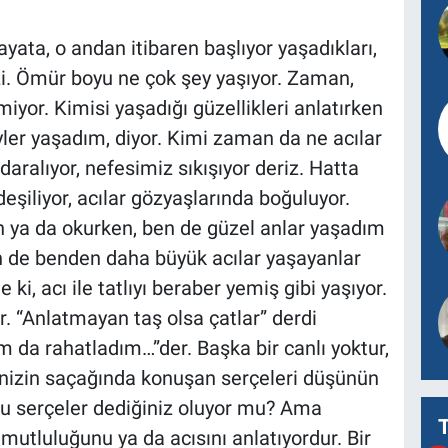
ata, o andan itibaren başlıyor yaşadıkları,
zi. Ömür boyu ne çok şey yaşıyor. Zaman,
emiyor. Kimisi yaşadığı güzellikleri anlatırken
ler yaşadım, diyor. Kimi zaman da ne acılar
aralıyor, nefesimiz sıkışıyor deriz. Hatta
deşiliyor, acılar gözyaşlarında boğuluyor.
en ya da okurken, ben de güzel anlar yaşadım
ken de benden daha büyük acılar yaşayanlar
e ki, acı ile tatlıyı beraber yemiş gibi yaşıyor.
r. “Anlatmayan taş olsa çatlar” derdi
m da rahatladım…”der. Başka bir canlı yoktur,
inizin saçağında konuşan serçeleri düşünün
 bu serçeler dediğiniz oluyor mu? Ama
utluluğunu ya da acısını anlatıyordur. Bir