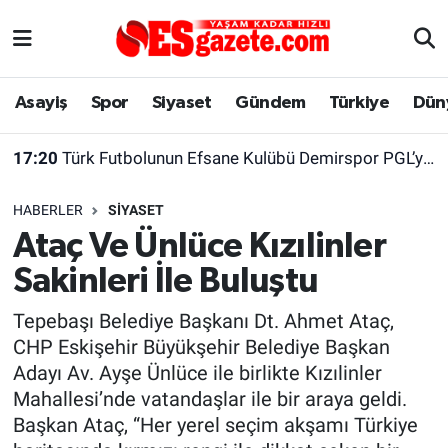
Asayiş
Yaşam
Eskişehir Nöbetçi Eczaneler
Asayiş
Spor
Siyaset
Gündem
Türkiye
Dün
Spor
Afyonkarahisar
Eskişehir Hava Durumu
17:20
Türk Futbolunun Efsane Kulübü Demirspor PGL’ye Katılamadı
Siyaset
Eğitim
Eskişehir Trafik Yoğunluk Haritası
HABERLER
SIYASET
Gündem
Eskişehirspor Arşivi
Süper Lig Puan Durumu ve Fikstür
Ataç Ve Ünlüce Kızılinler
Sakinleri İle Buluştu
Türkiye
Eskişehir Arşivi
Tüm Manşetler
Tepebaşı Belediye Başkanı Dt. Ahmet Ataç,
Dünya
Röportaj
Son Dakika Haberleri
CHP Eskişehir Büyükşehir Belediye Başkan
Adayı Av. Ayşe Ünlüce ile birlikte Kızılinler
Sağlık
Ekonomi
Haber Arşivi
Mahallesi’nde vatandaşlar ile bir araya geldi.
Başkan Ataç, “Her yerel seçim akşamı Türkiye
Alış-Veriş/İş dünyası
Kültür Sanat