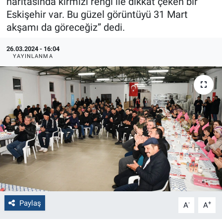
haritasında kırmızı rengi ile dikkat çeken bir
Eskişehir var. Bu güzel görüntüyü 31 Mart
Politika
akşamı da göreceğiz” dedi.
Bilecik
26.03.2024 - 16:04
YAYINLANMA
Kütahya
Gezi
Genel
Çevre
Yerel
Magazin
Paylaş
-
+
A
A
Bilim ve Teknoloji