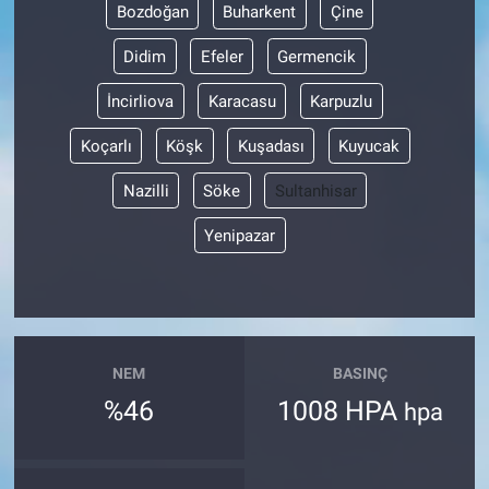
Bozdoğan
Buharkent
Çine
Didim
Efeler
Germencik
İncirliova
Karacasu
Karpuzlu
Koçarlı
Köşk
Kuşadası
Kuyucak
Nazilli
Söke
Sultanhisar
Yenipazar
NEM
BASINÇ
%46
1008 HPA
hpa