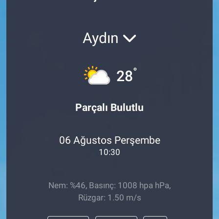
Politika
Aydın
Bilecik
Kütahya
°
28
Gezi
Parçalı Bulutlu
Genel
06 Ağustos Perşembe
Çevre
10:30
Yerel
Nem: %46, Basınç: 1008 hpa hPa,
Magazin
Rüzgar: 1.50 m/s
Bilim ve Teknoloji