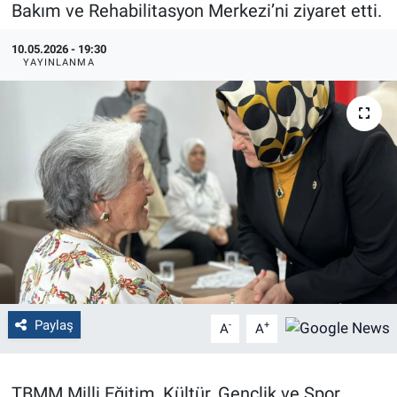
Bakım ve Rehabilitasyon Merkezi’ni ziyaret etti.
Politika
10.05.2026 - 19:30
YAYINLANMA
Bilecik
Kütahya
Gezi
Genel
Çevre
Yerel
Paylaş
-
+
A
A
Magazin
TBMM Milli Eğitim, Kültür, Gençlik ve Spor
Bilim ve Teknoloji