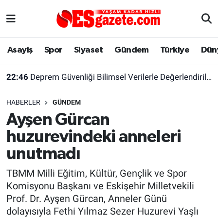
Asayiş
Yaşam
Eskişehir Nöbetçi Eczaneler
Asayiş
Spor
Siyaset
Gündem
Türkiye
Dün
Spor
Afyonkarahisar
Eskişehir Hava Durumu
22:46
Deprem Güvenliği Bilimsel Verilerle Değerlendirilmeli
Siyaset
Eğitim
Eskişehir Trafik Yoğunluk Haritası
HABERLER
GÜNDEM
Gündem
Eskişehirspor Arşivi
Süper Lig Puan Durumu ve Fikstür
Ayşen Gürcan
huzurevindeki anneleri
Türkiye
Eskişehir Arşivi
Tüm Manşetler
unutmadı
Dünya
Röportaj
Son Dakika Haberleri
TBMM Milli Eğitim, Kültür, Gençlik ve Spor
Komisyonu Başkanı ve Eskişehir Milletvekili
Sağlık
Ekonomi
Haber Arşivi
Prof. Dr. Ayşen Gürcan, Anneler Günü
dolayısıyla Fethi Yılmaz Sezer Huzurevi Yaşlı
Alış-Veriş/İş dünyası
Kültür Sanat