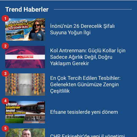
Trend Haberler
1
İnönü’nün 26 Derecelik Şifalı
Suyuna Yoğun İlgi
2
Kol Antrenmanı: Güçlü Kollar İçin
Sadece Ağırlık Değil, Doğru
Yaklaşım Gerekir
3
En Çok Tercih Edilen Tesbihler:
Gelenekten Günümüze Zengin
Çeşitlilik
4
Efsane tesislerde yeni dönem
5
CHP Eskişehir’de yeni il yönetimi