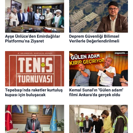
Ayşe Ünlüce’den Emirdağlılar
Deprem Güvenliği Bilimsel
Platformu’na Ziyaret
Verilerle Değerlendirilmeli
Tepebaşı’nda raketler kurtuluş
Kemal Sunal'ın "Gülen adam"
kupası için buluşacak
filmi Ankara'da gerçek oldu