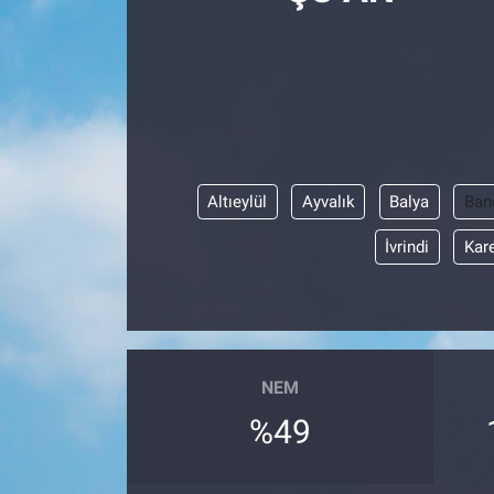
Politika
Bilecik
Kütahya
Altıeylül
Ayvalık
Balya
Ban
Gezi
İvrindi
Kar
Genel
Çevre
Yerel
NEM
%49
Magazin
Bilim ve Teknoloji