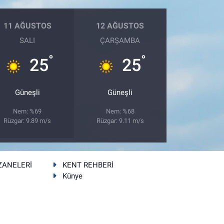
11 AĞUSTOS
12 AĞUSTOS
SALI
ÇARŞAMBA
°
°
25
25
Güneşli
Güneşli
Nem: %69
Nem: %68
Rüzgar: 9.89 m/s
Rüzgar: 9.11 m/s
ZANELERİ
KENT REHBERİ
Künye