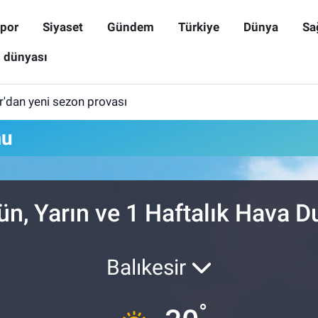
por
Siyaset
Gündem
Türkiye
Dünya
Sa
ş dünyası
r'dan yeni sezon provası
mu
n, Yarın ve 1 Haftalık Hava 
Balıkesir
°