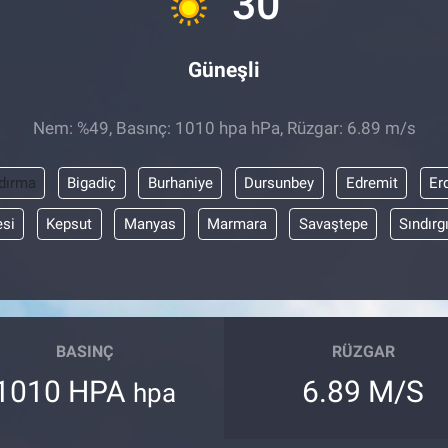
30
Güneşli
Nem: %49, Basınç: 1010 hpa hPa, Rüzgar: 6.89 m/s
dırma
Bigadiç
Burhaniye
Dursunbey
Edremit
Er
esi
Kepsut
Manyas
Marmara
Savaştepe
Sındırg
BASINÇ
RÜZGAR
1010 HPA
6.89 M/S
hpa