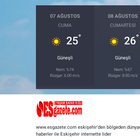
07 AĞUSTOS
08 AĞUSTOS
CUMA
CUMARTESI
°
°
25
26
Güneşli
Güneşli
Nem: %74
Nem: %67
Rüzgar: 6.00 m/s
Rüzgar: 8.00 m/s
www.esgazete.com eskişehir'den bölgeden dünya
haberler ile Eskişehir internette lider