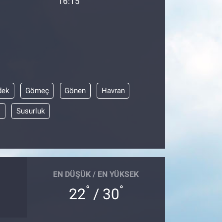
16:15
dek
Gömeç
Gönen
Havran
ı
Susurluk
EN DÜŞÜK / EN YÜKSEK
°
°
22
/ 30