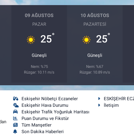
09 AĞUSTOS
10 AĞUSTOS
PAZAR
PAZARTESI
°
°
25
25
Güneşli
Güneşli
Nem: %75
Nem: %67
Rüzgar: 10.11 m/s
Rüzgar: 10.89 m/s
Eskişehir Nöbetçi Eczaneler
ESKİŞEHİR EC
Eskişehir Hava Durumu
İletişim
Eskişehir Trafik Yoğunluk Haritası
Puan Durumu ve Fikstür
dan
Tüm Manşetler
Son Dakika Haberleri