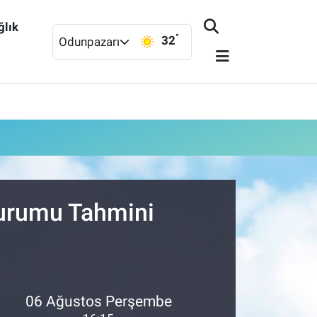
ğlık
°
32
Odunpazarı
Durumu Tahmini
06 Ağustos Perşembe