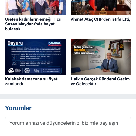
Üreten kadınların emeği Hicri
Ahmet Ataç CHP'den İstifa Etti,
Sezen Meydanı'nda hayat
bulacak
Kalabak damacana su fiyatı
Halkın Gerçek Gündemi Geçim
zamlandı
ve Gelecektir
Yorumlar