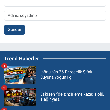
Gönder
Trend Haberler
1
İnönü’nün 26 Derecelik Şifalı
Suyuna Yoğun İlgi
2
Eskişehir’de zincirleme kaza: 1 ölü,
1 ağır yaralı
3