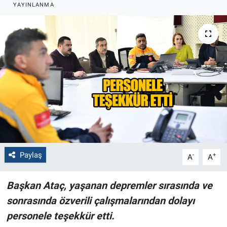
YAYINLANMA
Politika
Bilecik
Kütahya
Gezi
Genel
Çevre
Paylaş
-
+
A
A
Yerel
Başkan Ataç, yaşanan depremler sırasında ve
Magazin
sonrasında özverili çalışmalarından dolayı
personele teşekkür etti.
Bilim ve Teknoloji