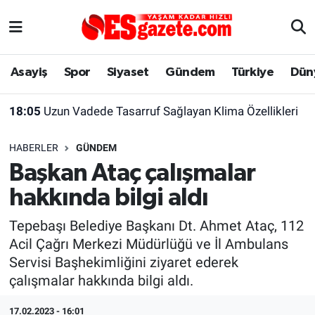
Asayiş
Yaşam
Eskişehir Nöbetçi Eczaneler
Asayiş
Spor
Siyaset
Gündem
Türkiye
Dün
Spor
Afyonkarahisar
Eskişehir Hava Durumu
18:05
Uzun Vadede Tasarruf Sağlayan Klima Özellikleri
Siyaset
Eğitim
Eskişehir Trafik Yoğunluk Haritası
HABERLER
GÜNDEM
Gündem
Eskişehirspor Arşivi
Süper Lig Puan Durumu ve Fikstür
Başkan Ataç çalışmalar
hakkında bilgi aldı
Türkiye
Eskişehir Arşivi
Tüm Manşetler
Tepebaşı Belediye Başkanı Dt. Ahmet Ataç, 112
Dünya
Röportaj
Son Dakika Haberleri
Acil Çağrı Merkezi Müdürlüğü ve İl Ambulans
Servisi Başhekimliğini ziyaret ederek
Sağlık
Ekonomi
Haber Arşivi
çalışmalar hakkında bilgi aldı.
Alış-Veriş/İş dünyası
Kültür Sanat
17.02.2023 - 16:01