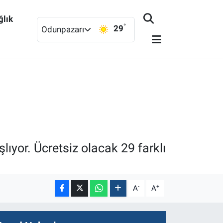
ğlık
°
29
Odunpazarı
ıyor. Ücretsiz olacak 29 farklı
-
+
A
A