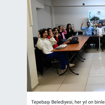
Politika
Bilecik
Kütahya
Gezi
Genel
Çevre
Yerel
Magazin
Tepebaşı Belediyesi, her yıl on binle
Bilim ve Teknoloji