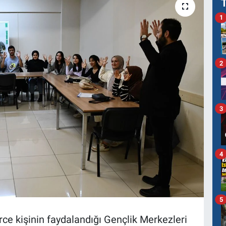
1
2
3
4
5
rce kişinin faydalandığı Gençlik Merkezleri