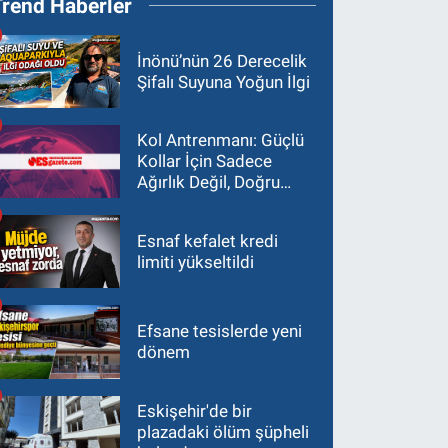
Trend Haberler
İnönü’nün 26 Derecelik
Şifalı Suyuna Yoğun İlgi
Kol Antrenmanı: Güçlü
Kollar İçin Sadece
Ağırlık Değil, Doğru
Yaklaşım Gerekir
Esnaf kefalet kredi
limiti yükseltildi
Efsane tesislerde yeni
dönem
Eskişehir'de bir
plazadaki ölüm şüpheli