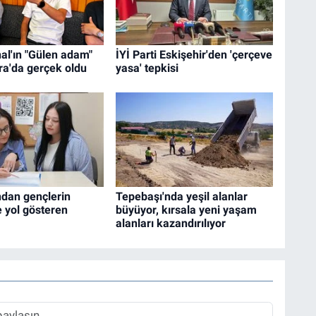
al'ın "Gülen adam"
İYİ Parti Eskişehir'den 'çerçeve
ra'da gerçek oldu
yasa' tepkisi
ndan gençlerin
Tepebaşı'nda yeşil alanlar
 yol gösteren
büyüyor, kırsala yeni yaşam
alanları kazandırılıyor