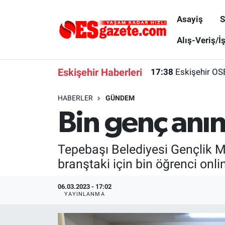
Asayiş
S
Asayiş
Yaşam
Eskişehir Nöbetçi Eczaneler
Alış-Veriş/İ
Spor
Afyonkarahisar
Eskişehir Hava Durumu
Eskişehir Haberleri
17:38
Eskişehir OS
Siyaset
Eğitim
Eskişehir Trafik Yoğunluk Haritası
HABERLER
GÜNDEM
Bin genç anın
Gündem
Eskişehirspor Arşivi
Süper Lig Puan Durumu ve Fikstür
Türkiye
Eskişehir Arşivi
Tüm Manşetler
Tepebaşı Belediyesi Gençlik Me
branştaki için bin öğrenci onlin
Dünya
Röportaj
Son Dakika Haberleri
06.03.2023 - 17:02
Sağlık
Ekonomi
Haber Arşivi
YAYINLANMA
Alış-Veriş/İş dünyası
Kültür Sanat