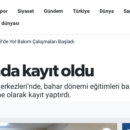
por
Siyaset
Gündem
Türkiye
Dünya
Sa
ş dünyası
B’de Yol Bakım Çalışmaları Başladı
da kayıt oldu
rkezleri’nde, bahar dönemi eğitimleri başl
e olarak kayıt yaptırdı.