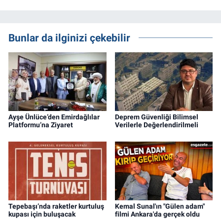
Bunlar da ilginizi çekebilir
Ayşe Ünlüce’den Emirdağlılar
Deprem Güvenliği Bilimsel
Platformu’na Ziyaret
Verilerle Değerlendirilmeli
Tepebaşı’nda raketler kurtuluş
Kemal Sunal'ın "Gülen adam"
kupası için buluşacak
filmi Ankara'da gerçek oldu