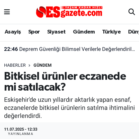
Asayiş
Yaşam
Eskişehir Nöbetçi Eczaneler
Asayiş
Spor
Siyaset
Gündem
Türkiye
Dün
Spor
Afyonkarahisar
Eskişehir Hava Durumu
22:46
Deprem Güvenliği Bilimsel Verilerle Değerlendirilmeli
Siyaset
Eğitim
Eskişehir Trafik Yoğunluk Haritası
HABERLER
GÜNDEM
Gündem
Eskişehirspor Arşivi
Süper Lig Puan Durumu ve Fikstür
Bitkisel ürünler eczanede
mi satılacak?
Türkiye
Eskişehir Arşivi
Tüm Manşetler
Eskişehir'de uzun yıllardır aktarlık yapan esnaf,
Dünya
Röportaj
Son Dakika Haberleri
eczanelerde bitkisel ürünlerin satılma ihtimalini
değerlendirdi.
Sağlık
Ekonomi
Haber Arşivi
11.07.2025 - 12:33
Alış-Veriş/İş dünyası
Kültür Sanat
YAYINLANMA