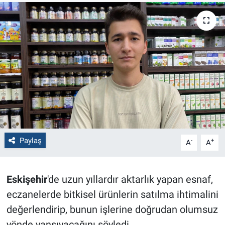
Politika
Bilecik
Kütahya
Gezi
Genel
Paylaş
-
+
A
A
Çevre
Yerel
Eskişehir
'de uzun yıllardır aktarlık yapan esnaf,
eczanelerde bitkisel ürünlerin satılma ihtimalini
Magazin
değerlendirip, bunun işlerine doğrudan olumsuz
Bilim ve Teknoloji
yönde yansıyacağını söyledi.