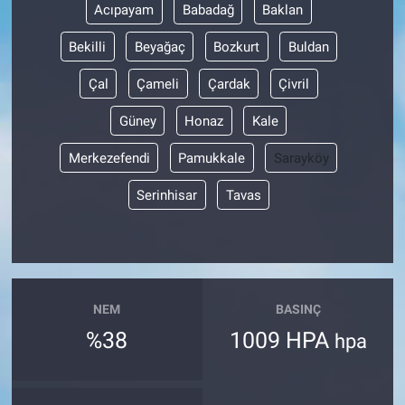
Acıpayam
Babadağ
Baklan
Bekilli
Beyağaç
Bozkurt
Buldan
Çal
Çameli
Çardak
Çivril
Güney
Honaz
Kale
Merkezefendi
Pamukkale
Sarayköy
Serinhisar
Tavas
NEM
BASINÇ
%38
1009 HPA
hpa