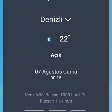
Politika
Denizli
Bilecik
Kütahya
°
22
Gezi
Açık
Genel
07 Ağustos Cuma
Çevre
00:15
Yerel
Nem: %38, Basınç: 1009 hpa hPa,
Magazin
Rüzgar: 1.61 m/s
Bilim ve Teknoloji