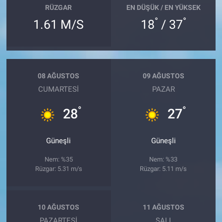
RÜZGAR
EN DÜŞÜK / EN YÜKSEK
°
°
1.61 M/S
18
/ 37
08 AĞUSTOS
09 AĞUSTOS
CUMARTESI
PAZAR
°
°
28
27
Güneşli
Güneşli
Nem: %35
Nem: %33
Rüzgar: 5.31 m/s
Rüzgar: 5.11 m/s
10 AĞUSTOS
11 AĞUSTOS
PAZARTESI
SALI