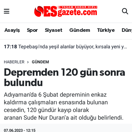
Asayiş
Yaşam
Eskişehir Nöbetçi Eczaneler
Asayiş
Spor
Siyaset
Gündem
Türkiye
Dün
Spor
Afyonkarahisar
Eskişehir Hava Durumu
17:18
Tepebaşı'nda yeşil alanlar büyüyor, kırsala yeni yaşam alanları kazandırılıyor
Siyaset
Eğitim
Eskişehir Trafik Yoğunluk Haritası
17:16
Eskişehir büyükşehir belediyesinden dolandırıcılık uyarısı
HABERLER
GÜNDEM
Gündem
Eskişehirspor Arşivi
Süper Lig Puan Durumu ve Fikstür
Depremden 120 gün sonra
bulundu
Türkiye
Eskişehir Arşivi
Tüm Manşetler
Adıyaman'da 6 Şubat depreminin enkaz
Dünya
Röportaj
Son Dakika Haberleri
kaldırma çalışmaları esnasında bulunan
cesedin, 120 gündür kayıp olarak
Sağlık
Ekonomi
Haber Arşivi
aranan Sude Nur Duran’a ait olduğu belirlendi.
Alış-Veriş/İş dünyası
Kültür Sanat
07.06.2023 - 12:15