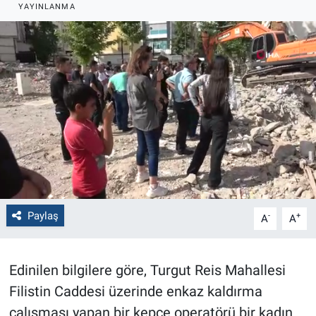
YAYINLANMA
Politika
Bilecik
Kütahya
Gezi
Genel
Çevre
Paylaş
-
+
A
A
Yerel
Edinilen bilgilere göre, Turgut Reis Mahallesi
Magazin
Filistin Caddesi üzerinde enkaz kaldırma
çalışması yapan bir kepçe operatörü bir kadın
Bilim ve Teknoloji