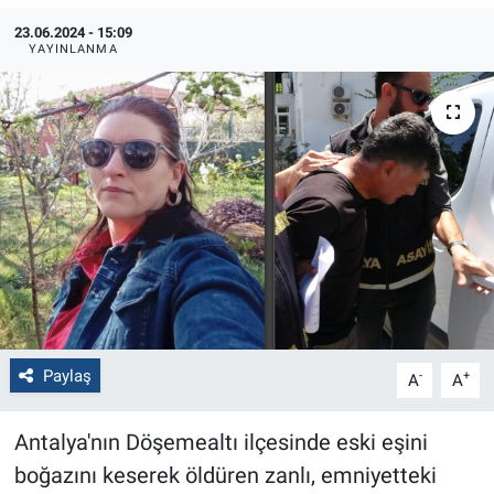
23.06.2024 - 15:09
Politika
YAYINLANMA
Bilecik
Kütahya
Gezi
Genel
Çevre
Paylaş
Yerel
-
+
A
A
Magazin
Antalya'nın Döşemealtı ilçesinde eski eşini
boğazını keserek öldüren zanlı, emniyetteki
Bilim ve Teknoloji