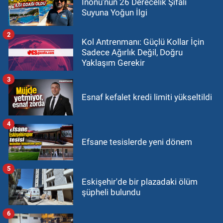
İnönü’nün 26 Derecelik Şifalı
Suyuna Yoğun İlgi
2
Kol Antrenmanı: Güçlü Kollar İçin
Sadece Ağırlık Değil, Doğru
Yaklaşım Gerekir
3
Esnaf kefalet kredi limiti yükseltildi
4
Efsane tesislerde yeni dönem
5
Eskişehir'de bir plazadaki ölüm
şüpheli bulundu
6