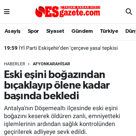
Asayiş
Yaşam
Eskişehir Nöbetçi Eczaneler
Asayiş
Spor
Siyaset
Gündem
Türkiye
Dün
Spor
Afyonkarahisar
Eskişehir Hava Durumu
19:59
İYİ Parti Eskişehir'den 'çerçeve yasa' tepkisi
Siyaset
Eğitim
Eskişehir Trafik Yoğunluk Haritası
HABERLER
AFYONKARAHISAR
Gündem
Eskişehirspor Arşivi
Süper Lig Puan Durumu ve Fikstür
Eski eşini boğazından
bıçaklayıp ölene kadar
Türkiye
Eskişehir Arşivi
Tüm Manşetler
başında bekledi
Dünya
Röportaj
Son Dakika Haberleri
Antalya'nın Döşemealtı ilçesinde eski eşini
boğazını keserek öldüren zanlı, emniyetteki
Sağlık
Ekonomi
Haber Arşivi
işlemlerinin ardından sağlık kontrolünden
geçirilerek adliyeye sevk edildi.
Alış-Veriş/İş dünyası
Kültür Sanat