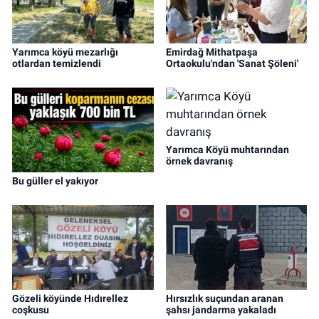
Yarımca köyü mezarlığı
Emirdağ Mithatpaşa
otlardan temizlendi
Ortaokulu'ndan 'Sanat Şöleni'
Yarımca Köyü muhtarından
örnek davranış
Bu güller el yakıyor
Gözeli köyünde Hıdırellez
Hırsızlık suçundan aranan
coşkusu
şahsı jandarma yakaladı