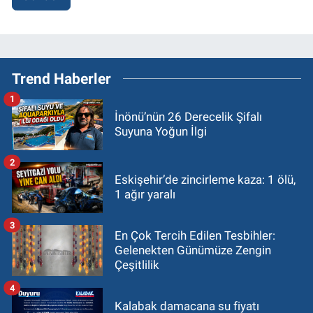
Trend Haberler
1
İnönü’nün 26 Derecelik Şifalı
Suyuna Yoğun İlgi
2
Eskişehir’de zincirleme kaza: 1 ölü,
1 ağır yaralı
3
En Çok Tercih Edilen Tesbihler:
Gelenekten Günümüze Zengin
Çeşitlilik
4
Kalabak damacana su fiyatı