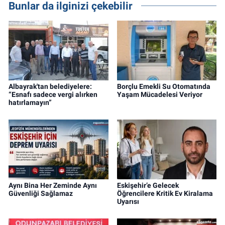
Bunlar da ilginizi çekebilir
Albayrak'tan belediyelere:
Borçlu Emekli Su Otomatında
“Esnafı sadece vergi alırken
Yaşam Mücadelesi Veriyor
hatırlamayın”
Aynı Bina Her Zeminde Aynı
Eskişehir’e Gelecek
Güvenliği Sağlamaz
Öğrencilere Kritik Ev Kiralama
Uyarısı