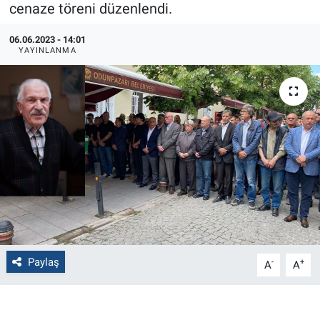
cenaze töreni düzenlendi.
Politika
06.06.2023 - 14:01
YAYINLANMA
Bilecik
Kütahya
Gezi
Genel
Çevre
Yerel
Paylaş
-
+
A
A
Magazin
Bilim ve Teknoloji