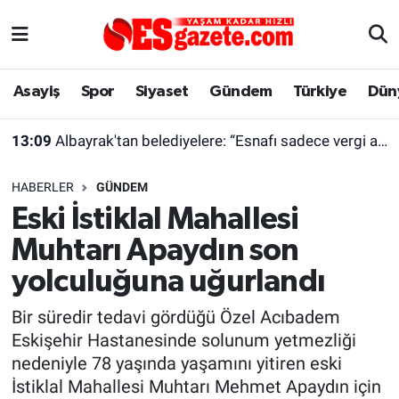
Asayiş
Yaşam
Eskişehir Nöbetçi Eczaneler
Asayiş
Spor
Siyaset
Gündem
Türkiye
Dün
Spor
Afyonkarahisar
Eskişehir Hava Durumu
13:09
Albayrak'tan belediyelere: “Esnafı sadece vergi alırken hatırlamayın”
Siyaset
Eğitim
Eskişehir Trafik Yoğunluk Haritası
HABERLER
GÜNDEM
Gündem
Eskişehirspor Arşivi
Süper Lig Puan Durumu ve Fikstür
Eski İstiklal Mahallesi
Muhtarı Apaydın son
Türkiye
Eskişehir Arşivi
Tüm Manşetler
yolculuğuna uğurlandı
Dünya
Röportaj
Son Dakika Haberleri
Bir süredir tedavi gördüğü Özel Acıbadem
Eskişehir Hastanesinde solunum yetmezliği
Sağlık
Ekonomi
Haber Arşivi
nedeniyle 78 yaşında yaşamını yitiren eski
İstiklal Mahallesi Muhtarı Mehmet Apaydın için
Alış-Veriş/İş dünyası
Kültür Sanat