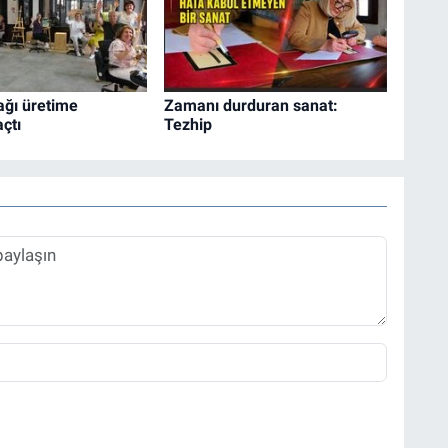
ağı üretime
Zamanı durduran sanat:
açtı
Tezhip