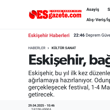
Asayiş
S
Asayiş
Yaşam
Eskişehir Nöbetçi Eczaneler
Alış-Veriş/İ
Spor
Afyonkarahisar
Eskişehir Hava Durumu
Eskişehir Haberleri
22:46
Deprem Güvenl
Siyaset
Eğitim
Eskişehir Trafik Yoğunluk Haritası
HABERLER
KÜLTÜR SANAT
Eskişehir, ba
Gündem
Eskişehirspor Arşivi
Süper Lig Puan Durumu ve Fikstür
Türkiye
Eskişehir Arşivi
Tüm Manşetler
Eskişehir, bu yıl ilk kez düzen
ağırlamaya hazırlanıyor. Odunp
Dünya
Röportaj
Son Dakika Haberleri
gerçekleşecek festival, 1-4 May
getirecek.
Sağlık
Ekonomi
Haber Arşivi
29.04.2025 - 10:46
Alış-Veriş/İş dünyası
Kültür Sanat
YAYINLANMA