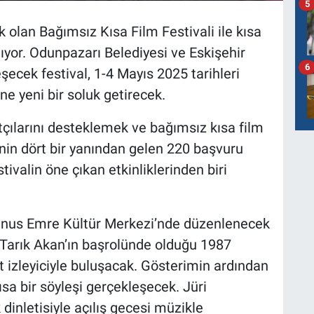
5
k olan Bağımsız Kısa Film Festivali ile kısa
nıyor. Odunpazarı Belediyesi ve Eskişehir
6
şecek festival, 1-4 Mayıs 2025 tarihleri
ne yeni bir soluk getirecek.
çılarını desteklemek ve bağımsız kısa film
’nin dört bir yanından gelen 220 başvuru
stivalin öne çıkan etkinliklerinden biri
unus Emre Kültür Merkezi’nde düzenlenecek
, Tarık Akan’ın başrolünde olduğu 1987
it izleyiciyle buluşacak. Gösterimin ardından
a bir söyleşi gerçekleşecek. Jüri
inletisiyle açılış gecesi müzikle