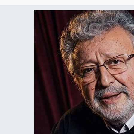
Politika
Bilecik
Kütahya
Gezi
Genel
Çevre
Yerel
Magazin
Bilim ve Teknoloji