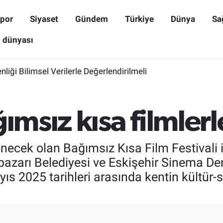
por
Siyaset
Gündem
Türkiye
Dünya
Sa
ş dünyası
iği Bilimsel Verilerle Değerlendirilmeli
ğımsız kısa filmler
lenecek olan Bağımsız Kısa Film Festivali i
azarı Belediyesi ve Eskişehir Sinema Derne
ıs 2025 tarihleri arasında kentin kültür-