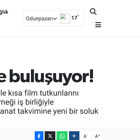
ğlık
°
17
Odunpazarı
le buluşuyor!
le kısa film tutkunlarını
ği iş birliğiyle
sanat takvimine yeni bir soluk
-
+
A
A