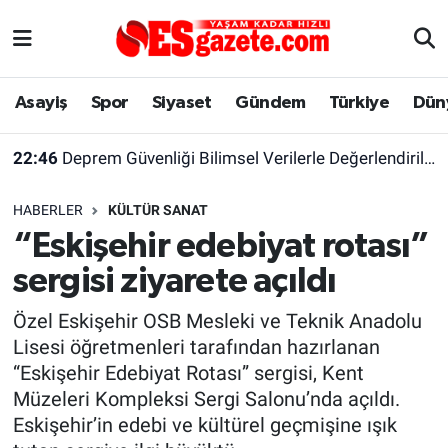
Asayiş
Yaşam
Eskişehir Nöbetçi Eczaneler
Asayiş
Spor
Siyaset
Gündem
Türkiye
Dün
Spor
Afyonkarahisar
Eskişehir Hava Durumu
22:46
Deprem Güvenliği Bilimsel Verilerle Değerlendirilmeli
Siyaset
Eğitim
Eskişehir Trafik Yoğunluk Haritası
HABERLER
KÜLTÜR SANAT
Gündem
Eskişehirspor Arşivi
Süper Lig Puan Durumu ve Fikstür
“Eskişehir edebiyat rotası”
sergisi ziyarete açıldı
Türkiye
Eskişehir Arşivi
Tüm Manşetler
Özel Eskişehir OSB Mesleki ve Teknik Anadolu
Dünya
Röportaj
Son Dakika Haberleri
Lisesi öğretmenleri tarafından hazırlanan
“Eskişehir Edebiyat Rotası” sergisi, Kent
Sağlık
Ekonomi
Haber Arşivi
Müzeleri Kompleksi Sergi Salonu’nda açıldı.
Eskişehir’in edebi ve kültürel geçmişine ışık
Alış-Veriş/İş dünyası
Kültür Sanat