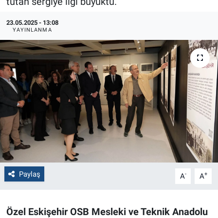
tutan sergiye ilgi büyüktü.
Politika
23.05.2025 - 13:08
YAYINLANMA
Bilecik
Kütahya
Gezi
Genel
Çevre
Yerel
Paylaş
-
+
A
A
Magazin
Özel Eskişehir OSB Mesleki ve Teknik Anadolu
Bilim ve Teknoloji