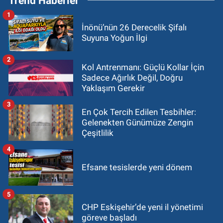
Trend Haberler
1
İnönü’nün 26 Derecelik Şifalı
Suyuna Yoğun İlgi
2
Kol Antrenmanı: Güçlü Kollar İçin
Sadece Ağırlık Değil, Doğru
Yaklaşım Gerekir
3
En Çok Tercih Edilen Tesbihler:
Gelenekten Günümüze Zengin
Çeşitlilik
4
Efsane tesislerde yeni dönem
5
CHP Eskişehir’de yeni il yönetimi
göreve başladı