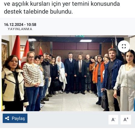
ve aşçılık kursları için yer temini konusunda
destek talebinde bulundu.
Politika
16.12.2024 - 10:58
Bilecik
YAYINLANMA
Kütahya
Gezi
Genel
Çevre
Yerel
Magazin
Paylaş
-
+
A
A
Bilim ve Teknoloji