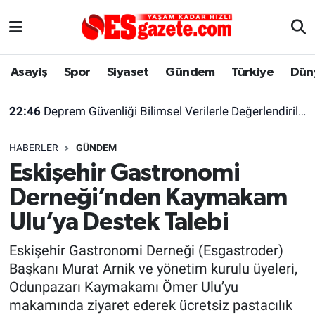
Asayiş
Yaşam
Eskişehir Nöbetçi Eczaneler
Asayiş
Spor
Siyaset
Gündem
Türkiye
Dün
Spor
Afyonkarahisar
Eskişehir Hava Durumu
22:46
Deprem Güvenliği Bilimsel Verilerle Değerlendirilmeli
Siyaset
Eğitim
Eskişehir Trafik Yoğunluk Haritası
HABERLER
GÜNDEM
Gündem
Eskişehirspor Arşivi
Süper Lig Puan Durumu ve Fikstür
Eskişehir Gastronomi
Derneği’nden Kaymakam
Türkiye
Eskişehir Arşivi
Tüm Manşetler
Ulu’ya Destek Talebi
Dünya
Röportaj
Son Dakika Haberleri
Eskişehir Gastronomi Derneği (Esgastroder)
Başkanı Murat Arnik ve yönetim kurulu üyeleri,
Sağlık
Ekonomi
Haber Arşivi
Odunpazarı Kaymakamı Ömer Ulu’yu
makamında ziyaret ederek ücretsiz pastacılık
Alış-Veriş/İş dünyası
Kültür Sanat