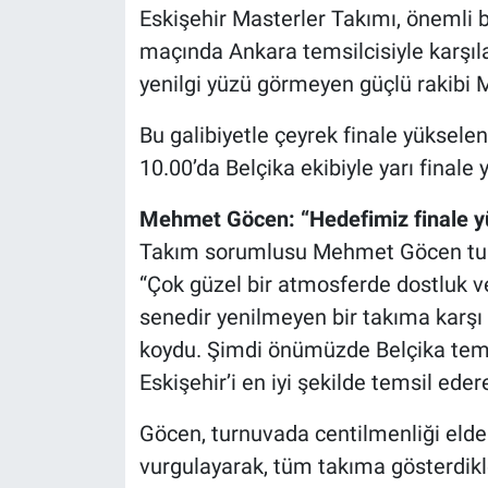
Eskişehir Masterler Takımı, önemli bi
maçında Ankara temsilcisiyle karşıla
yenilgi yüzü görmeyen güçlü rakibi M
Bu galibiyetle çeyrek finale yüksele
10.00’da Belçika ekibiyle yarı finale
Mehmet Göcen: “Hedefimiz finale 
Takım sorumlusu Mehmet Göcen turn
“Çok güzel bir atmosferde dostluk v
senedir yenilmeyen bir takıma karş
koydu. Şimdi önümüzde Belçika temsil
Eskişehir’i en iyi şekilde temsil ede
Göcen, turnuvada centilmenliği eld
vurgulayarak, tüm takıma gösterdikler