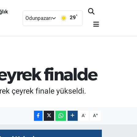
ğlık
°
29
Odunpazarı
eyrek finalde
ek çeyrek finale yükseldi.
-
+
A
A