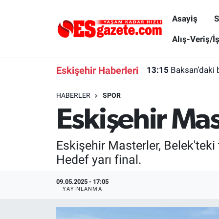
Asayiş
S
Asayiş
Yaşam
Eskişehir Nöbetçi Eczaneler
Alış-Veriş/İ
Spor
Afyonkarahisar
Eskişehir Hava Durumu
Eskişehir Haberleri
13:15
Baksan’daki 
Siyaset
Eğitim
Eskişehir Trafik Yoğunluk Haritası
HABERLER
SPOR
Eskişehir Mas
Gündem
Eskişehirspor Arşivi
Süper Lig Puan Durumu ve Fikstür
Türkiye
Eskişehir Arşivi
Tüm Manşetler
Eskişehir Masterler, Belek'tek
Hedef yarı final.
Dünya
Röportaj
Son Dakika Haberleri
09.05.2025 - 17:05
Sağlık
Ekonomi
Haber Arşivi
YAYINLANMA
Alış-Veriş/İş dünyası
Kültür Sanat