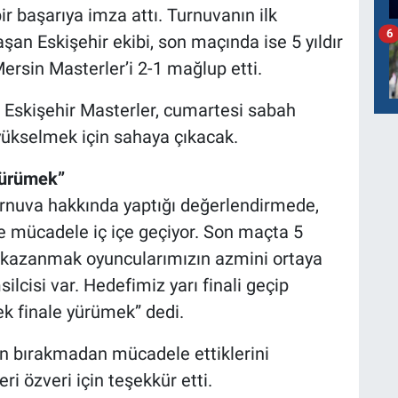
r başarıya imza attı. Turnuvanın ilk
6
şan Eskişehir ekibi, son maçında ise 5 yıldır
ersin Masterler’i 2-1 mağlup etti.
n Eskişehir Masterler, cumartesi sabah
 yükselmek için sahaya çıkacak.
yürümek”
uva hakkında yaptığı değerlendirmede,
e mücadele iç içe geçiyor. Son maçta 5
ı kazanmak oyuncularımızın azmini ortaya
cisi var. Hedefimiz yarı finali geçip
rek finale yürümek” dedi.
en bırakmadan mücadele ettiklerini
i özveri için teşekkür etti.