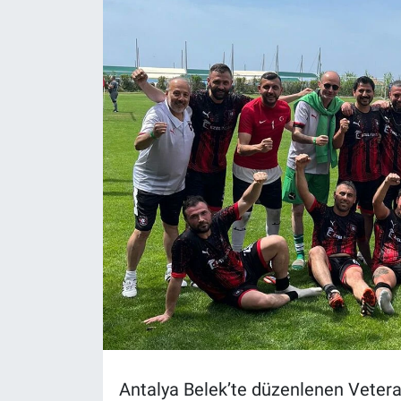
Politika
Bilecik
Kütahya
Gezi
Genel
Çevre
Yerel
Magazin
Antalya Belek’te düzenlenen Vetera
Bilim ve Teknoloji