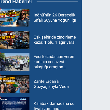
Trend Haberler
İnönü’nün 26 Derecelik
Şifalı Suyuna Yoğun İlgi
Eskişehir’de zincirleme
kaza: 1 ölü, 1 ağır yaralı
Feci kazada can veren
kadının cenazesi
sıkıştığı araçtan
güçlükle çıkarıldı
Zarife Ercan’a
Gözyaşlarıyla Veda
Kalabak damacana su
fiyatı zamlandı