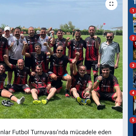
1
2
3
4
5
nlar Futbol Turnuvası’nda mücadele eden