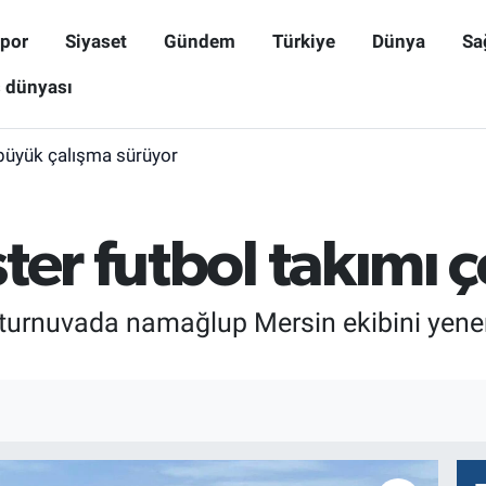
por
Siyaset
Gündem
Türkiye
Dünya
Sa
ş dünyası
büyük çalışma sürüyor
ter futbol takımı ç
i turnuvada namağlup Mersin ekibini yener