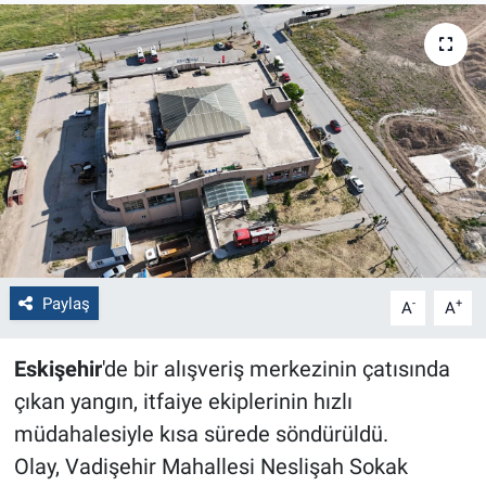
Politika
Bilecik
Kütahya
Gezi
Genel
Paylaş
-
+
A
A
Çevre
Eskişehir
'de bir alışveriş merkezinin çatısında
Yerel
çıkan yangın, itfaiye ekiplerinin hızlı
Magazin
müdahalesiyle kısa sürede söndürüldü.
Olay, Vadişehir Mahallesi Neslişah Sokak
Bilim ve Teknoloji