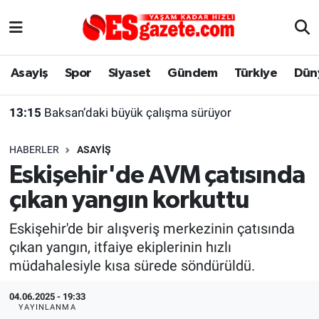
Asayiş
Yaşam
Eskişehir Nöbetçi Eczaneler
Asayiş
Spor
Siyaset
Gündem
Türkiye
Dün
Spor
Afyonkarahisar
Eskişehir Hava Durumu
13:15
Baksan’daki büyük çalışma sürüyor
Siyaset
Eğitim
Eskişehir Trafik Yoğunluk Haritası
HABERLER
ASAYIŞ
Gündem
Eskişehirspor Arşivi
Süper Lig Puan Durumu ve Fikstür
Eskişehir'de AVM çatısında
çıkan yangın korkuttu
Türkiye
Eskişehir Arşivi
Tüm Manşetler
Eskişehir'de bir alışveriş merkezinin çatısında
Dünya
Röportaj
Son Dakika Haberleri
çıkan yangın, itfaiye ekiplerinin hızlı
müdahalesiyle kısa sürede söndürüldü.
Sağlık
Ekonomi
Haber Arşivi
04.06.2025 - 19:33
Alış-Veriş/İş dünyası
Kültür Sanat
YAYINLANMA