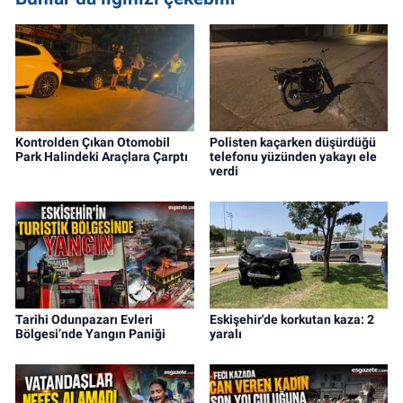
Kontrolden Çıkan Otomobil
Polisten kaçarken düşürdüğü
Park Halindeki Araçlara Çarptı
telefonu yüzünden yakayı ele
verdi
Tarihi Odunpazarı Evleri
Eskişehir'de korkutan kaza: 2
Bölgesi’nde Yangın Paniği
yaralı