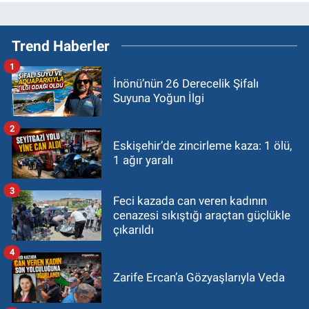
Trend Haberler
1
İnönü’nün 26 Derecelik Şifalı
Suyuna Yoğun İlgi
2
Eskişehir’de zincirleme kaza: 1 ölü,
1 ağır yaralı
3
Feci kazada can veren kadının
cenazesi sıkıştığı araçtan güçlükle
çıkarıldı
4
Zarife Ercan’a Gözyaşlarıyla Veda