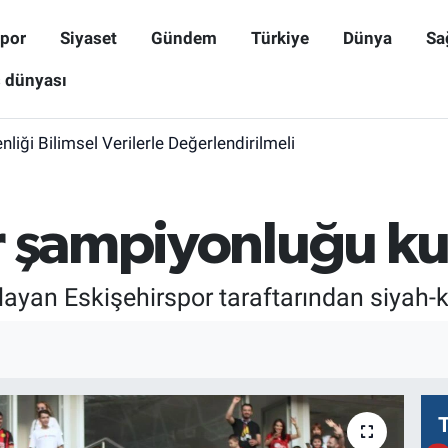
por
Siyaset
Gündem
Türkiye
Dünya
Sa
ş dünyası
iği Bilimsel Verilerle Değerlendirilmeli
r şampiyonluğu ku
yan Eskişehirspor taraftarından siyah-k