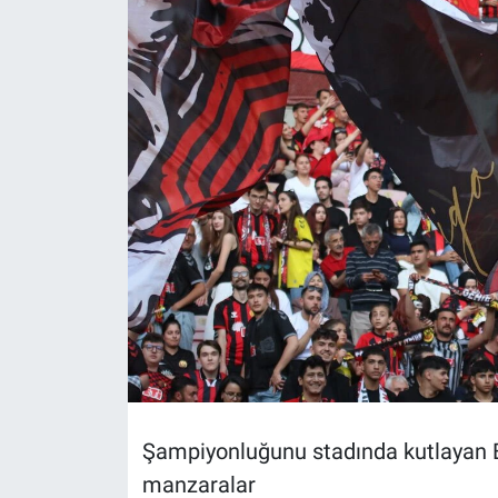
Politika
Bilecik
Kütahya
Gezi
Genel
Çevre
Yerel
Magazin
Şampiyonluğunu stadında kutlayan Es
manzaralar
Bilim ve Teknoloji