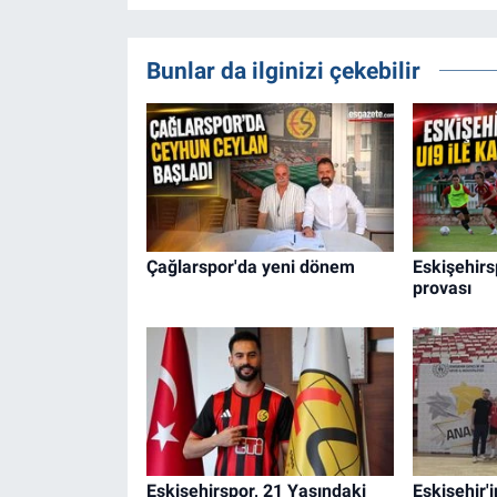
Bunlar da ilginizi çekebilir
Çağlarspor'da yeni dönem
Eskişehirs
provası
Eskişehirspor, 21 Yaşındaki
Eskişehir'i