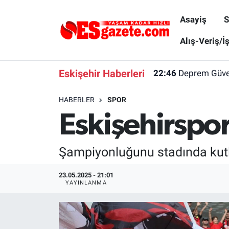
Asayiş
S
Asayiş
Yaşam
Eskişehir Nöbetçi Eczaneler
Alış-Veriş/İ
Spor
Afyonkarahisar
Eskişehir Hava Durumu
Eskişehir Haberleri
22:46
Deprem Güvenl
Siyaset
Eğitim
Eskişehir Trafik Yoğunluk Haritası
HABERLER
SPOR
Eskişehirspo
Gündem
Eskişehirspor Arşivi
Süper Lig Puan Durumu ve Fikstür
Türkiye
Eskişehir Arşivi
Tüm Manşetler
Şampiyonluğunu stadında kutla
Dünya
Röportaj
Son Dakika Haberleri
23.05.2025 - 21:01
YAYINLANMA
Sağlık
Ekonomi
Haber Arşivi
Alış-Veriş/İş dünyası
Kültür Sanat