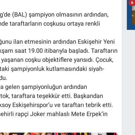
6
ig’de (BAL) şampiyon olmasının ardından,
de taraftarların coşkusu ortaya renkli
unu ilan etmesinin ardından Eskişehir Yeni
am saat 19.00 itibarıyla başladı. Taraftarın
, yaşanan coşku objektiflere yansıdı. Çocuk,
attaki şampiyonluk kutlamasındaki siyah-
du.
nra gelen şampiyonluğun ardından
tok, taraftara teşekkür etti. Başkandan
oy Eskişehirspor’u ve taraftarı tebrik etti.
ehirli rapçi Joker mahlaslı Mete Erpek’in