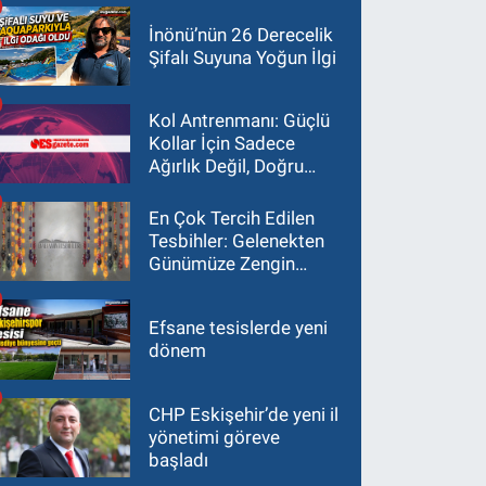
İnönü’nün 26 Derecelik
Şifalı Suyuna Yoğun İlgi
Kol Antrenmanı: Güçlü
Kollar İçin Sadece
Ağırlık Değil, Doğru
Yaklaşım Gerekir
En Çok Tercih Edilen
Tesbihler: Gelenekten
Günümüze Zengin
Çeşitlilik
Efsane tesislerde yeni
dönem
CHP Eskişehir’de yeni il
yönetimi göreve
başladı