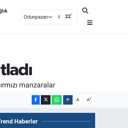
ğlık
°
22
Odunpazarı
tladı
ırmızı manzaralar
-
+
A
A
Trend Haberler