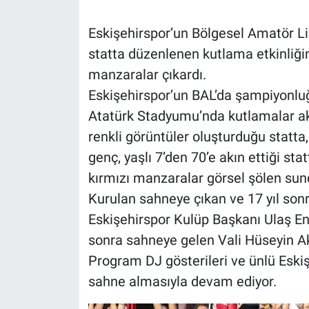
Eskişehirspor’un Bölgesel Amatör L
statta düzenlenen kutlama etkinliğin
manzaralar çıkardı.
Eskişehirspor’un BAL’da şampiyonluğ
Atatürk Stadyumu’nda kutlamalar akş
renkli görüntüler oluşturduğu statta
genç, yaşlı 7’den 70’e akın ettiği st
kırmızı manzaralar görsel şölen sun
Kurulan sahneye çıkan ve 17 yıl so
Eskişehirspor Kulüp Başkanı Ulaş En
sonra sahneye gelen Vali Hüseyin Aks
Program DJ gösterileri ve ünlü Eskiş
sahne almasıyla devam ediyor.