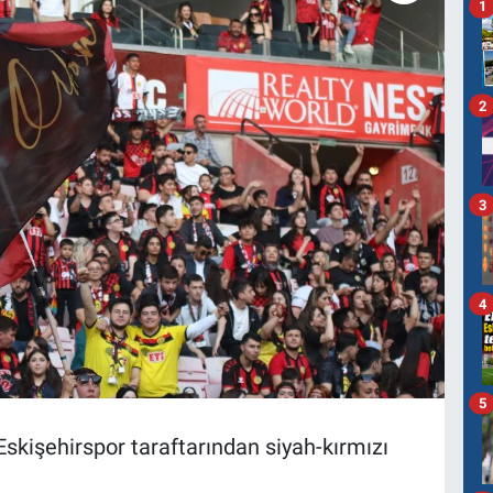
1
2
3
4
5
kişehirspor taraftarından siyah-kırmızı