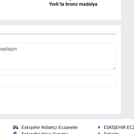
York’ta bronz madalya
Eskişehir Nöbetçi Eczaneler
ESKİŞEHİR EC
Eskişehir Hava Durumu
İletişim