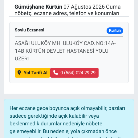
Gümüşhane
Kürtün
07 Ağustos 2026 Cuma
Politika
nöbetçi eczane adres, telefon ve konumları
Bilecik
Soylu Eczanesi
Kürtün
Kütahya
AŞAĞI ULUKÖY MH. ULUKÖY CAD. NO:14A-
14B KÜRTÜN DEVLET HASTANESİ YOLU
Gezi
ÜZERİ
Yol Tarifi Al
0 (554) 024 29 29
Genel
Çevre
Yerel
Her eczane gece boyunca açık olmayabilir, bazıları
sadece gerektiğinde açık kalabilir veya
Magazin
beklenmedik durumlar nedeniyle nöbete
gelemeyebilir. Bu nedenle, yola çıkmadan önce
Bilim ve Teknoloji