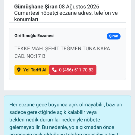
Gümüşhane
Şiran
08 Ağustos 2026
Politika
Cumartesi nöbetçi eczane adres, telefon ve
konumları
Bilecik
Giriftinoğlu Eczanesi
Şiran
Kütahya
TEKKE MAH. ŞEHİT TEĞMEN TUNA KARA
CAD. NO:17 B
Gezi
Yol Tarifi Al
0 (456) 511 70 83
Genel
Çevre
Yerel
Her eczane gece boyunca açık olmayabilir, bazıları
sadece gerektiğinde açık kalabilir veya
Magazin
beklenmedik durumlar nedeniyle nöbete
gelemeyebilir. Bu nedenle, yola çıkmadan önce
Bilim ve Teknoloji
eczanenin açık olduğunu telefon aracılığıyla teyit