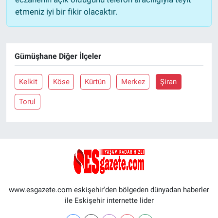
etmeniz iyi bir fikir olacaktır.
Gümüşhane Diğer İlçeler
Kelkit
Köse
Kürtün
Merkez
Şiran
Torul
www.esgazete.com eskişehir'den bölgeden dünyadan haberler
ile Eskişehir internette lider