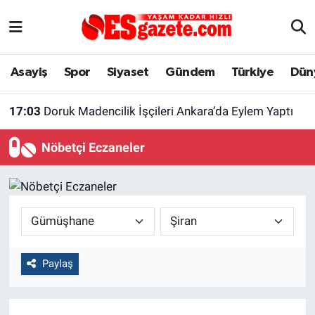
Asayiş
Yaşam
Eskişehir Nöbetçi Eczaneler
Asayiş
Spor
Siyaset
Gündem
Türkiye
Dün
Spor
Afyonkarahisar
Eskişehir Hava Durumu
17:03
Doruk Madencilik İşçileri Ankara’da Eylem Yaptı
Siyaset
Eğitim
Eskişehir Trafik Yoğunluk Haritası
Nöbetçi Eczaneler
Gündem
Eskişehirspor Arşivi
Süper Lig Puan Durumu ve Fikstür
Türkiye
Eskişehir Arşivi
Tüm Manşetler
Dünya
Röportaj
Son Dakika Haberleri
Paylaş
Sağlık
Ekonomi
Haber Arşivi
Alış-Veriş/İş dünyası
Kültür Sanat