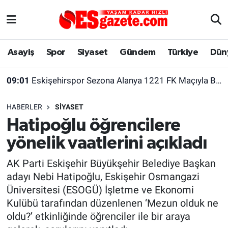
Asayiş
Yaşam
Eskişehir Nöbetçi Eczaneler
Asayiş
Spor
Siyaset
Gündem
Türkiye
Dün
Spor
Afyonkarahisar
Eskişehir Hava Durumu
09:01
Eskişehirspor Sezona Alanya 1221 FK Maçıyla Başlayacak
Siyaset
Eğitim
Eskişehir Trafik Yoğunluk Haritası
HABERLER
SIYASET
Gündem
Eskişehirspor Arşivi
Süper Lig Puan Durumu ve Fikstür
Hatipoğlu öğrencilere
yönelik vaatlerini açıkladı
Türkiye
Eskişehir Arşivi
Tüm Manşetler
AK Parti Eskişehir Büyükşehir Belediye Başkan
Dünya
Röportaj
Son Dakika Haberleri
adayı Nebi Hatipoğlu, Eskişehir Osmangazi
Üniversitesi (ESOGÜ) İşletme ve Ekonomi
Sağlık
Ekonomi
Haber Arşivi
Kulübü tarafından düzenlenen ‘Mezun olduk ne
oldu?’ etkinliğinde öğrenciler ile bir araya
Alış-Veriş/İş dünyası
Kültür Sanat