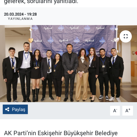
gelerek, sorularını yanıtladı.
Politika
20.03.2024 - 19:28
YAYINLANMA
Bilecik
Kütahya
Gezi
Genel
Çevre
Yerel
Paylaş
-
+
A
A
Magazin
AK Parti’nin Eskişehir Büyükşehir Belediye
Bilim ve Teknoloji