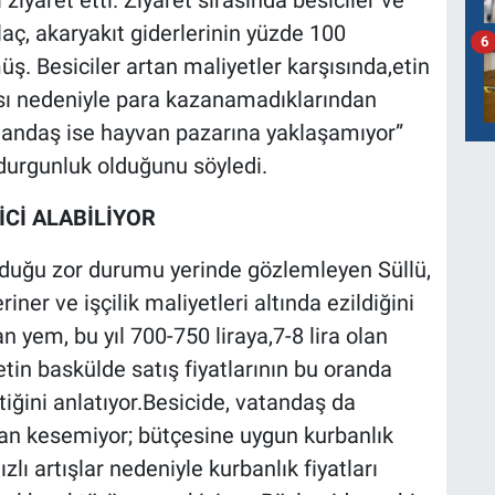
iyaret etti. Ziyaret sırasında besiciler ve
laç, akaryakıt giderlerinin yüzde 100
6
ş. Besiciler artan maliyetler karşısında,etin
ası nedeniyle para kazanamadıklarından
tandaş ise hayvan pazarına yaklaşamıyor”
durgunluk olduğunu söyledi.
İCİ ALABİLİYOR
nduğu zor durumu yerinde gözlemleyen Süllü,
iner ve işçilik maliyetleri altında ezildiğini
an yem, bu yıl 700-750 liraya,7-8 lira olan
etin baskülde satış fiyatlarının bu oranda
tiğini anlatıyor.Besicide, vatandaş da
rban kesemiyor; bütçesine uygun kurbanlık
lı artışlar nedeniyle kurbanlık fiyatları