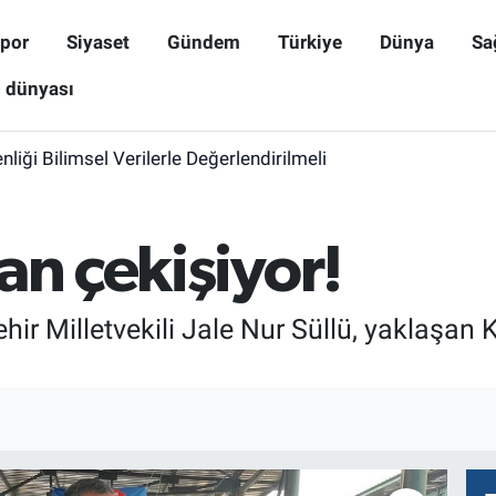
por
Siyaset
Gündem
Türkiye
Dünya
Sa
ş dünyası
iği Bilimsel Verilerle Değerlendirilmeli
an çekişiyor!
hir Milletvekili Jale Nur Süllü, yaklaşa