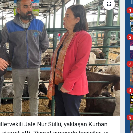
1
2
3
4
5
lletvekili Jale Nur Süllü, yaklaşan Kurban