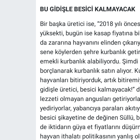
BU GİDİŞLE BESİCİ KALMAYACAK
Bir başka üretici ise, “2018 yılı önce
yüksekti, bugün ise kasap fiyatına bil
da zararına hayvanını elinden çıkarı
sene köylerden şehre kurbanlık getir
emekli kurbanlık alabiliyordu. Şimdi
borçlanarak kurbanlık satın alıyor.
hayvanları bitiriyorduk, artık bitirem
gidişle üretici, besici kalmayacak!” di
lezzeti olmayan angusları getiriyorlar,
yediriyorlar, yabancıya paraları akıtı
besici şikayetine de değinen Süllü, 
de iktidarın güya et fiyatlarını düşür
hayvan ithalatı politikasının yanlış