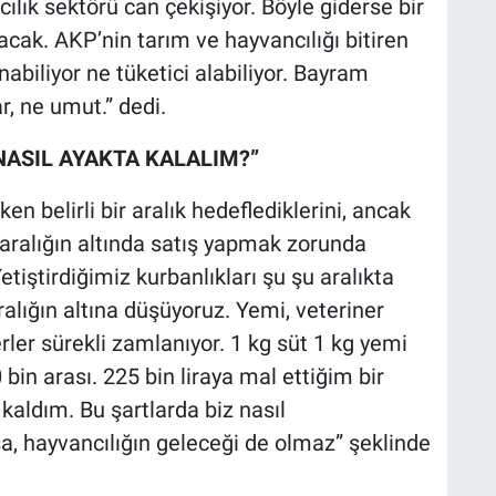
ılık sektörü can çekişiyor. Böyle giderse bir
cak. AKP’nin tarım ve hayvancılığı bitiren
nabiliyor ne tüketici alabiliyor. Bayram
, ne umut.” dedi.
NASIL AYAKTA KALALIM?”
rken belirli bir aralık hedeflediklerini, ancak
 aralığın altında satış yapmak zorunda
“Yetiştirdiğimiz kurbanlıkları şu şu aralıkta
alığın altına düşüyoruz. Yemi, veteriner
derler sürekli zamlanıyor. 1 kg süt 1 kg yemi
 bin arası. 225 bin liraya mal ettiğim bir
aldım. Bu şartlarda biz nasıl
, hayvancılığın geleceği de olmaz” şeklinde