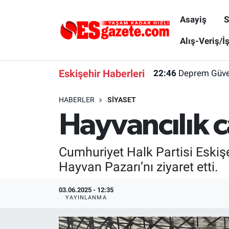
Asayiş
S
Asayiş
Yaşam
Eskişehir Nöbetçi Eczaneler
Alış-Veriş/İ
Spor
Afyonkarahisar
Eskişehir Hava Durumu
Eskişehir Haberleri
22:46
Deprem Güvenl
Siyaset
Eğitim
Eskişehir Trafik Yoğunluk Haritası
HABERLER
SIYASET
Hayvancılık c
Gündem
Eskişehirspor Arşivi
Süper Lig Puan Durumu ve Fikstür
Türkiye
Eskişehir Arşivi
Tüm Manşetler
Cumhuriyet Halk Partisi Eskişe
Hayvan Pazarı’nı ziyaret etti.
Dünya
Röportaj
Son Dakika Haberleri
03.06.2025 - 12:35
Sağlık
Ekonomi
Haber Arşivi
YAYINLANMA
Alış-Veriş/İş dünyası
Kültür Sanat