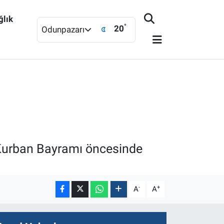
ğlık
°
20
Odunpazarı
n Kurban Bayramı öncesinde
-
+
A
A