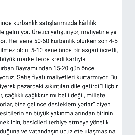
sinde kurbanlık satışlarımızda kârlılık
e gelmiyor. Üretici yetiştiriyor, maliyetine ya
yor. Her sene 50-60 kurbanlık olurken son 4-5
ilmez oldu. 5-10 sene önce bir asgari ücretli,
 büyük marketlerde kredi kartıyla,
 Kurban Bayramı’ndan 15-20 gün önce
iyoruz. Satış fiyatı maliyetleri kurtarmıyor. Bu
yerek pazardaki sıkıntıları dile getirdi.“Hiçbir
 sağlıklı sağlıksız mı belli değil, millete
yorlar, bize gelince desteklemiyorlar” diyen
besicilerin en büyük yakınmalarından birinin
mek için, besicileri terbiye etmeye yönelik
 olduğuna ve vatandaşın ucuz ete ulaşmasına,