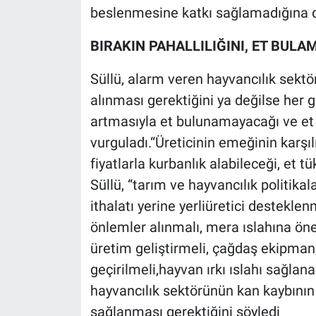
beslenmesine katkı sağlamadığına di
BIRAKIN PAHALLILIĞINI, ET BULA
Süllü, alarm veren hayvancılık sektör
alınması gerektiğini ya değilse her 
artmasıyla et bulunamayacağı ve et f
vurguladı.“Üreticinin emeğinin karşıl
fiyatlarla kurbanlık alabileceği, et t
Süllü, “tarım ve hayvancılık politika
ithalatı yerine yerliüretici desteklen
önlemler alınmalı, mera ıslahına öne
üretim geliştirmeli, çağdaş ekipman,
geçirilmeli,hayvan ırkı ıslahı sağlan
hayvancılık sektörünün kan kaybının
sağlanması gerektiğini söyledi