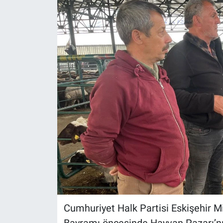
Politika
Bilecik
Kütahya
Gezi
Genel
Çevre
Yerel
Magazin
Cumhuriyet Halk Partisi Eskişehir Mi
Bilim ve Teknoloji