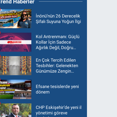
Trend Haberler
İnönü’nün 26 Derecelik
Şifalı Suyuna Yoğun İlgi
Kol Antrenmanı: Güçlü
Kollar İçin Sadece
Ağırlık Değil, Doğru
Yaklaşım Gerekir
En Çok Tercih Edilen
Tesbihler: Gelenekten
Günümüze Zengin
Çeşitlilik
Efsane tesislerde yeni
dönem
CHP Eskişehir’de yeni il
yönetimi göreve