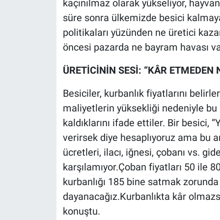
kaçınılmaz olarak yükseliyor, hayvanc
süre sonra ülkemizde besici kalmaya
politikaları yüzünden ne üretici kaza
öncesi pazarda ne bayram havası var
ÜRETİCİNİN SESİ: “KÂR ETMEDEN 
Besiciler, kurbanlık fiyatlarını belirle
maliyetlerin yüksekliği nedeniyle bu
kaldıklarını ifade ettiler. Bir besici, 
verirsek diye hesaplıyoruz ama bu ar
ücretleri, ilacı, iğnesi, çobanı vs. gi
karşılamıyor.Çoban fiyatları 50 ile 80
kurbanlığı 185 bine satmak zorunda k
dayanacağız.Kurbanlıkta kâr olmazsa
konuştu.