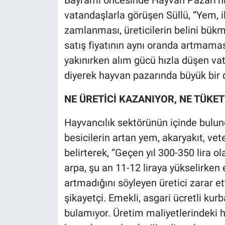
Bayramı öncesinde Hayvan Pazarı’nı z
vatandaşlarla görüşen Süllü, “Yem, i
zamlanması, üreticilerin belini bükmü
satış fiyatının aynı oranda artmam
yakınırken alım gücü hızla düşen va
diyerek hayvan pazarında büyük bir 
NE ÜRETİCİ KAZANIYOR, NE TÜKET
Hayvancılık sektörünün içinde bulu
besicilerin artan yem, akaryakıt, veter
belirterek, “Geçen yıl 300-350 lira ol
arpa, şu an 11-12 liraya yükselirken 
artmadığını söyleyen üretici zarar et
şikayetçi. Emekli, asgari ücretli ku
bulamıyor. Üretim maliyetlerindeki hız