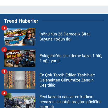
Trend Haberler
1
İnönü’nün 26 Derecelik Şifalı
Suyuna Yoğun İlgi
2
Eskişehir’de zincirleme kaza: 1 ölü,
1 ağır yaralı
3
En Çok Tercih Edilen Tesbihler:
Gelenekten Günümüze Zengin
Çeşitlilik
4
Feci kazada can veren kadının
cenazesi sıkıştığı araçtan güçlükle
çıkarıldı