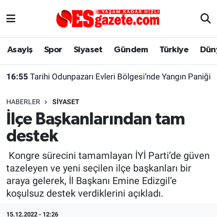
Asayiş
Yaşam
Eskişehir Nöbetçi Eczaneler
Asayiş
Spor
Siyaset
Gündem
Türkiye
Dün
Spor
Afyonkarahisar
Eskişehir Hava Durumu
16:55
Tarihi Odunpazarı Evleri Bölgesi’nde Yangın Paniği
Siyaset
Eğitim
Eskişehir Trafik Yoğunluk Haritası
HABERLER
SIYASET
Gündem
Eskişehirspor Arşivi
Süper Lig Puan Durumu ve Fikstür
İlçe Başkanlarından tam
destek
Türkiye
Eskişehir Arşivi
Tüm Manşetler
Kongre sürecini tamamlayan İYİ Parti’de güven
Dünya
Röportaj
Son Dakika Haberleri
tazeleyen ve yeni seçilen ilçe başkanları bir
araya gelerek, İl Başkanı Emine Edizgil’e
Sağlık
Ekonomi
Haber Arşivi
koşulsuz destek verdiklerini açıkladı.
Alış-Veriş/İş dünyası
Kültür Sanat
15.12.2022 - 12:26