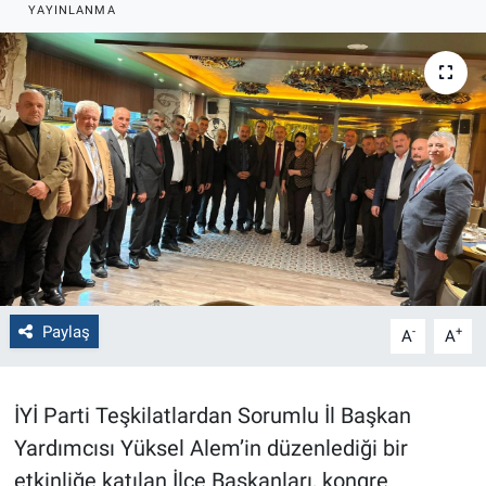
YAYINLANMA
Politika
Bilecik
Kütahya
Gezi
Genel
Çevre
Paylaş
-
+
A
A
Yerel
İYİ Parti Teşkilatlardan Sorumlu İl Başkan
Magazin
Yardımcısı Yüksel Alem’in düzenlediği bir
etkinliğe katılan İlçe Başkanları, kongre
Bilim ve Teknoloji