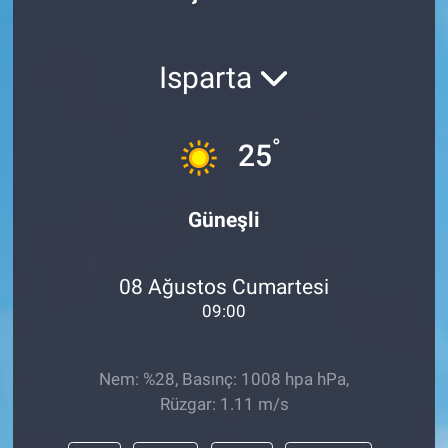
Politika
Isparta
Bilecik
Kütahya
°
25
Gezi
Güneşli
Genel
08 Ağustos Cumartesi
Çevre
09:00
Yerel
Nem: %28, Basınç: 1008 hpa hPa,
Magazin
Rüzgar: 1.11 m/s
Bilim ve Teknoloji