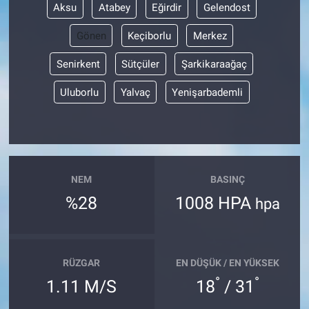
Aksu
Atabey
Eğirdir
Gelendost
Gönen
Keçiborlu
Merkez
Senirkent
Sütçüler
Şarkikaraağaç
Uluborlu
Yalvaç
Yenişarbademli
NEM
BASINÇ
%28
1008 HPA
hpa
RÜZGAR
EN DÜŞÜK / EN YÜKSEK
°
°
1.11 M/S
18
/ 31