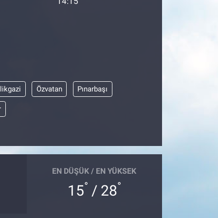
14:15
likgazi
Özvatan
Pınarbaşı
r
EN DÜŞÜK / EN YÜKSEK
°
°
15
/ 28