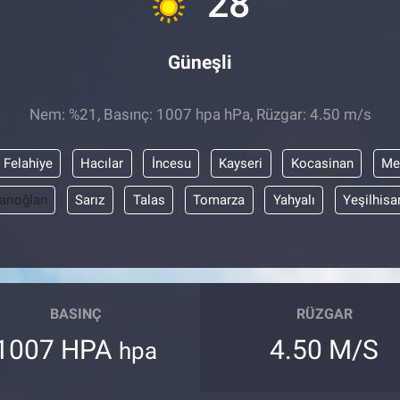
28
Güneşli
Nem: %21, Basınç: 1007 hpa hPa, Rüzgar: 4.50 m/s
Felahiye
Hacılar
İncesu
Kayseri
Kocasinan
Me
arıoğlan
Sarız
Talas
Tomarza
Yahyalı
Yeşilhisa
BASINÇ
RÜZGAR
1007 HPA
4.50 M/S
hpa