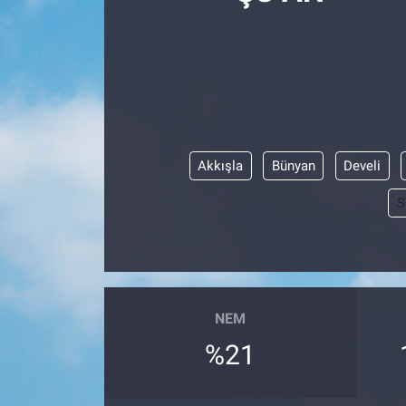
Politika
Bilecik
Kütahya
Akkışla
Bünyan
Develi
Gezi
S
Genel
Çevre
Yerel
NEM
%21
Magazin
Bilim ve Teknoloji