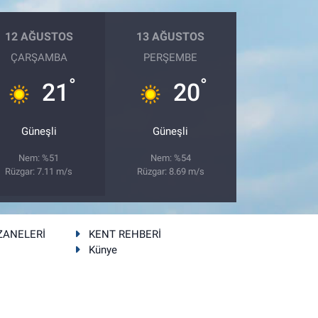
12 AĞUSTOS
13 AĞUSTOS
ÇARŞAMBA
PERŞEMBE
°
°
21
20
Güneşli
Güneşli
Nem: %51
Nem: %54
Rüzgar: 7.11 m/s
Rüzgar: 8.69 m/s
ZANELERİ
KENT REHBERİ
Künye