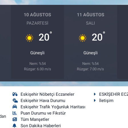
10 AĞUSTOS
11 AĞUSTOS
PAZARTESI
SALI
°
°
20
20
Güneşli
Güneşli
Nem: %54
Nem: %54
Rüzgar: 6.00 m/s
Rüzgar: 7.00 m/s
Eskişehir Nöbetçi Eczaneler
ESKİŞEHİR EC
Eskişehir Hava Durumu
İletişim
Eskişehir Trafik Yoğunluk Haritası
Puan Durumu ve Fikstür
dan
Tüm Manşetler
Son Dakika Haberleri