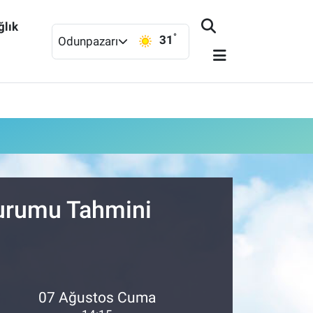
ğlık
°
31
Odunpazarı
Durumu Tahmini
07 Ağustos Cuma