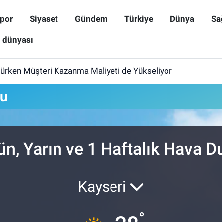
por
Siyaset
Gündem
Türkiye
Dünya
Sa
ş dünyası
yürken Müşteri Kazanma Maliyeti de Yükseliyor
mu
ün, Yarın ve 1 Haftalık Hava 
Kayseri
°