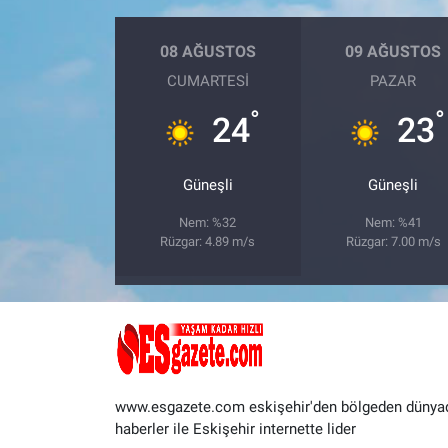
08 AĞUSTOS
09 AĞUSTOS
CUMARTESI
PAZAR
°
°
24
23
Güneşli
Güneşli
Nem: %32
Nem: %41
Rüzgar: 4.89 m/s
Rüzgar: 7.00 m/s
www.esgazete.com eskişehir'den bölgeden dünya
haberler ile Eskişehir internette lider