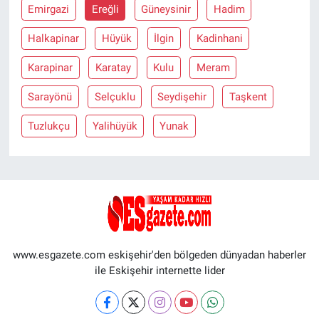
Emirgazi
Ereğli
Güneysinir
Hadim
Halkapinar
Hüyük
İlgin
Kadinhani
Karapinar
Karatay
Kulu
Meram
Sarayönü
Selçuklu
Seydişehir
Taşkent
Tuzlukçu
Yalihüyük
Yunak
www.esgazete.com eskişehir'den bölgeden dünyadan haberler
ile Eskişehir internette lider