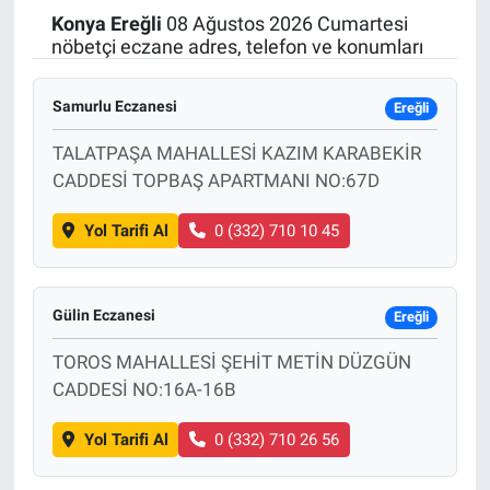
Konya
Ereğli
08 Ağustos 2026 Cumartesi
Politika
nöbetçi eczane adres, telefon ve konumları
Bilecik
Samurlu Eczanesi
Ereğli
Kütahya
TALATPAŞA MAHALLESİ KAZIM KARABEKİR
CADDESİ TOPBAŞ APARTMANI NO:67D
Gezi
Yol Tarifi Al
0 (332) 710 10 45
Genel
Gülin Eczanesi
Çevre
Ereğli
TOROS MAHALLESİ ŞEHİT METİN DÜZGÜN
Yerel
CADDESİ NO:16A-16B
Magazin
Yol Tarifi Al
0 (332) 710 26 56
Bilim ve Teknoloji