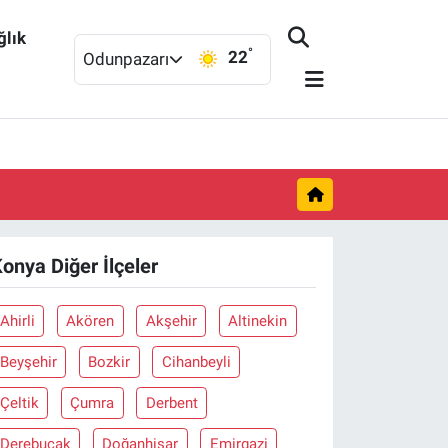
ğlık
°
22
Odunpazarı
onya Diğer İlçeler
Ahirli
Akören
Akşehir
Altinekin
Beyşehir
Bozkir
Cihanbeyli
Çeltik
Çumra
Derbent
Derebucak
Doğanhisar
Emirgazi