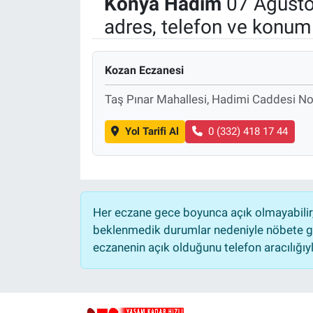
Konya
Hadim
07 Ağusto
adres, telefon ve konuml
Politika
Bilecik
Kozan Eczanesi
Kütahya
Taş Pınar Mahallesi, Hadimi Caddesi 
Gezi
Yol Tarifi Al
0 (332) 418 17 44
Genel
Çevre
Her eczane gece boyunca açık olmayabilir, 
beklenmedik durumlar nedeniyle nöbete ge
Yerel
eczanenin açık olduğunu telefon aracılığıyla 
Magazin
Bilim ve Teknoloji