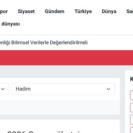
por
Siyaset
Gündem
Türkiye
Dünya
Sa
ş dünyası
iği Bilimsel Verilerle Değerlendirilmeli
K