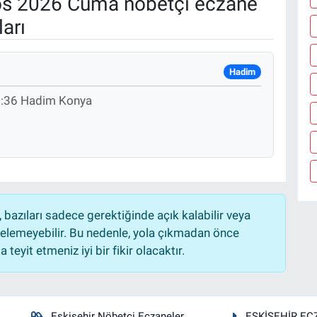
s 2026 Cuma nöbetçi eczane
arı
Hadim
No:36 Hadim Konya
bazıları sadece gerektiğinde açık kalabilir veya
lemeyebilir. Bu nedenle, yola çıkmadan önce
teyit etmeniz iyi bir fikir olacaktır.
Eskişehir Nöbetçi Eczaneler
ESKİŞEHİR EC