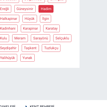
Ereğli
Güneysinir
Hadim
Halkapinar
Hüyük
İlgin
Kadinhani
Karapinar
Karatay
Kulu
Meram
Sarayönü
Selçuklu
Seydişehir
Taşkent
Tuzlukçu
Yalihüyük
Yunak
ZANELERİ
KENT REHBERİ