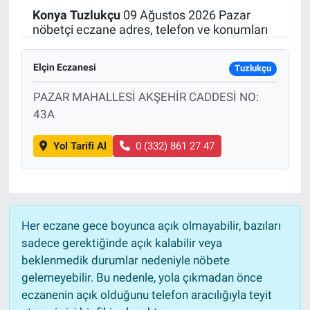
Konya
Tuzlukçu
09 Ağustos 2026 Pazar
Politika
nöbetçi eczane adres, telefon ve konumları
Bilecik
Elçin Eczanesi
Tuzlukçu
Kütahya
PAZAR MAHALLESİ AKŞEHİR CADDESİ NO:
43A
Gezi
Yol Tarifi Al
0 (332) 861 27 47
Genel
Çevre
Her eczane gece boyunca açık olmayabilir, bazıları
Yerel
sadece gerektiğinde açık kalabilir veya
beklenmedik durumlar nedeniyle nöbete
Magazin
gelemeyebilir. Bu nedenle, yola çıkmadan önce
eczanenin açık olduğunu telefon aracılığıyla teyit
Bilim ve Teknoloji