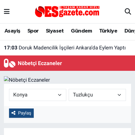
Asayiş
Yaşam
Eskişehir Nöbetçi Eczaneler
Asayiş
Spor
Siyaset
Gündem
Türkiye
Dün
Spor
Afyonkarahisar
Eskişehir Hava Durumu
17:03
Doruk Madencilik İşçileri Ankara’da Eylem Yaptı
Siyaset
Eğitim
Eskişehir Trafik Yoğunluk Haritası
Nöbetçi Eczaneler
Gündem
Eskişehirspor Arşivi
Süper Lig Puan Durumu ve Fikstür
Türkiye
Eskişehir Arşivi
Tüm Manşetler
Dünya
Röportaj
Son Dakika Haberleri
Paylaş
Sağlık
Ekonomi
Haber Arşivi
Alış-Veriş/İş dünyası
Kültür Sanat