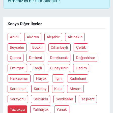
etmeniz iyi bir fikir olacaktır.
Konya Diğer İlçeler
Ahirli
Akören
Akşehir
Altinekin
Beyşehir
Bozkir
Cihanbeyli
Çeltik
Çumra
Derbent
Derebucak
Doğanhisar
Emirgazi
Ereğli
Güneysinir
Hadim
Halkapinar
Hüyük
İlgin
Kadinhani
Karapinar
Karatay
Kulu
Meram
Sarayönü
Selçuklu
Seydişehir
Taşkent
Tuzlukçu
Yalihüyük
Yunak